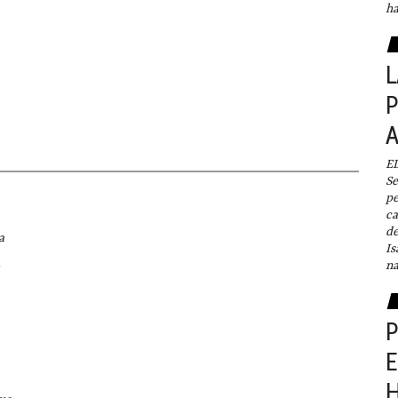
ha
L
P
E
Se
pe
ca
de
a
Is
na
P
E