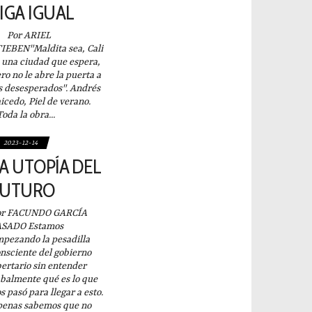
IGA IGUAL
or ARIEL
IEBEN"Maldita sea, Cali
 una ciudad que espera,
ro no le abre la puerta a
s desesperados". Andrés
icedo, Piel de verano.
da la obra...
2023-12-14
A UTOPÍA DEL
FUTURO
or FACUNDO GARCÍA
ASADO Estamos
pezando la pesadilla
nsciente del gobierno
bertario sin entender
balmente qué es lo que
s pasó para llegar a esto.
enas sabemos que no