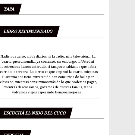
TAPA
LIBRO RECOMENDADO
Nadie nos avisó, ni los diarios, ni la radio, ni la televisión… La
cuarta guerra mundial ya comenzó, sin embargo, ni Usted ni
nosotros nos hemos enterado, si tampoco sabíamos que había
currido la tercera. Lo cierto es que empezó la cuarta, mientras
el sistema nos tiene entretenido con concursos de baile por
televisión, mientras consumimos más de lo que podemos pagar,
mientras descansamos, gozamos de nuestra familia, y nos
volvemos viejos esperando tiempos mejores...
ESCUCHÁ EL NIDO DEL CUCO