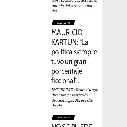
Por JUAMPY JUAREZEn el
mundo del Arte el tema
del...
2018-11-18
MAURICIO
KARTUN: “La
política siempre
tuvo un gran
porcentaje
ficcional”.
ENTREVISTA Dramaturgo,
director y maestro de
dramaturgia. Ha escrito
desde...
2018-11-12