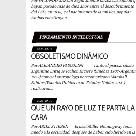
Por FACUNDO GARCÍA Seguramente no sea casualidad q
hayan pasado más de diez años entre el descubrimiento
del LSD, en 1938, y el nacimiento de la música popular.
Ambas constituyen...
PINZAMIENTO INTELECTUAL
2023-10-19
OBSOLETISMO DINÁMICO
Por ALEJANDRO PASCOLINI Tanto el psicoanalista
argentino Enrique Pichon Riviere (Ginebra 1907-Argenti
1977) como el antropólogo norteamericano Marshall
Sahlins (Estados Unidos 1930-Estados Unidos 2021)
realizaron...
2023-10-19
QUE UN RAYO DE LUZ TE PARTA LA
CARA
Por ARIEL STIEBEN Ernest Miller Hemingway tenía
miedo a la oscuridad, después de haber sido herido en la 