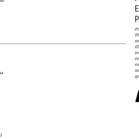
ue
E
P
P
so
El
te
re
es
ma
na
qu
I