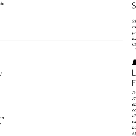
S
 de
P
ST
es
pe
lo
Ca
To
L
l
P
P
em
co
li
en
ca
a
no
Ap