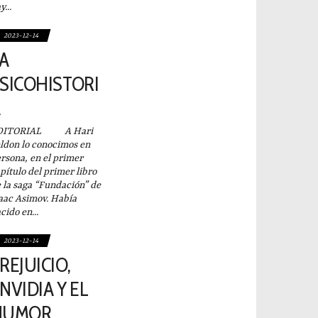
y...
2023-12-14
A
SICOHISTORI
A
DITORIAL A Hari
ldon lo conocimos en
rsona, en el primer
pítulo del primer libro
 la saga “Fundación” de
aac Asimov. Había
cido en...
2023-12-14
REJUICIO,
NVIDIA Y EL
HUMOR