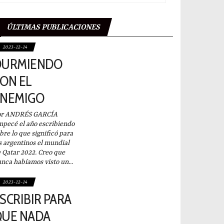
ÚLTIMAS PUBLICACIONES
2023-12-14
DURMIENDO
ON EL
ENEMIGO
or ANDRÉS GARCÍA
pecé el año escribiendo
bre lo que significó para
s argentinos el mundial
 Qatar 2022. Creo que
nca habíamos visto un...
2023-12-14
SCRIBIR PARA
QUE NADA