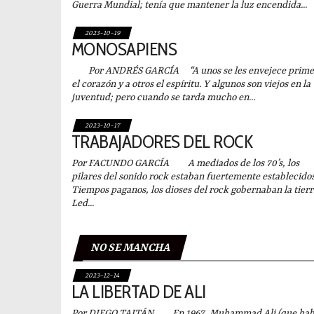
Guerra Mundial; tenía que mantener la luz encendida...
2023-10-19
MONOSAPIENS
Por ANDRÉS GARCÍA “A unos se les envejece prime
el corazón y a otros el espíritu. Y algunos son viejos en la
juventud; pero cuando se tarda mucho en...
2023-10-17
TRABAJADORES DEL ROCK
Por FACUNDO GARCÍA A mediados de los 70’s, los
pilares del sonido rock estaban fuertemente establecidos
Tiempos paganos, los dioses del rock gobernaban la tierr
Led...
NO SE MANCHA
2023-12-14
LA LIBERTAD DE ALI
Por DIEGO TAITÁN En 1967, Muhammad Ali (que hab