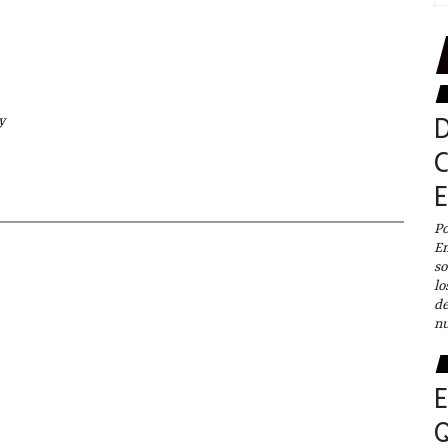
y
C
P
Em
so
lo
de
nu
E