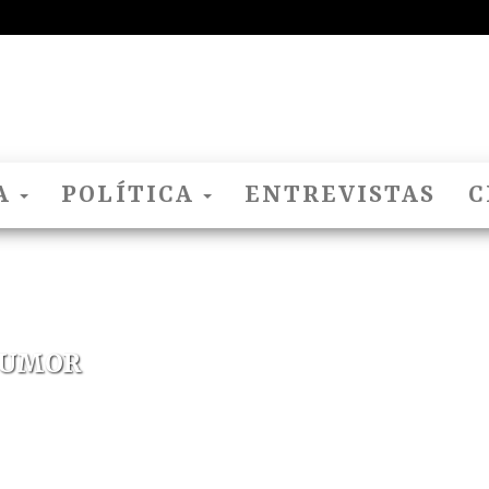
El
Nido
Del
A
POLÍTICA
ENTREVISTAS
C
Cuco
 HUMOR