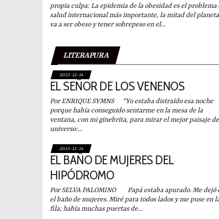
propia culpa: La epidemia de la obesidad es el problema
salud internacional más importante, la mitad del planeta
va a ser obeso y tener sobrepeso en el...
LITERAPURA
2023-12-14
EL SEÑOR DE LOS VENENOS
Por ENRIQUE SYMNS "Yo estaba distraído esa noche
porque había conseguido sentarme en la mesa de la
ventana, con mi ginebrita, para mirar el mejor paisaje de
universo:...
2023-12-14
EL BAÑO DE MUJERES DEL
HIPÓDROMO
Por SELVA PALOMINO Papá estaba apurado. Me dejó 
el baño de mujeres. Miré para todos lados y me puse en l
fila; había muchas puertas de...