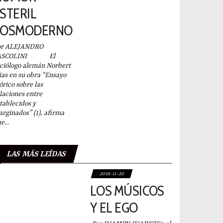
STERIL
POSMODERNO
or ALEJANDRO
ASCOLINI El
ciólogo alemán Norbert
ias en su obra “Ensayo
órico sobre las
laciones entre
tablecidos y
rginados” (1), afirma
e...
LAS MÁS LEÍDAS
2018-11-20
LOS MÚSICOS
Y EL EGO