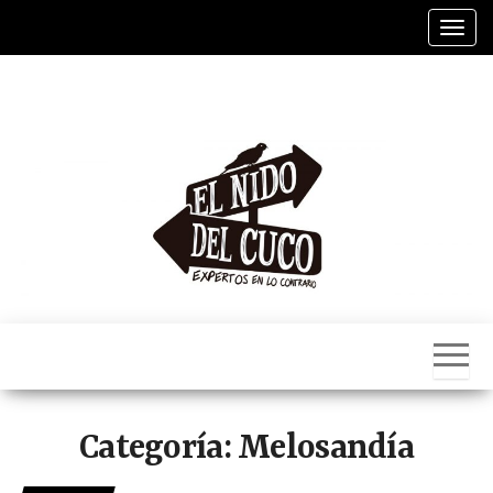
Saltar
Alter
al
contenido
El
Nido
Del
Cuco
Categoría:
Melosandía