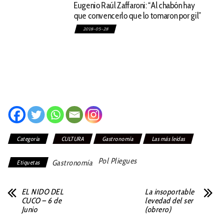
Eugenio Raúl Zaffaroni: “Al chabón hay
que convencerlo que lo tomaron por gil”
2018-05-28
Categoría
CULTURA
Gastronomía
Las más leídas
Pol Pliegues
Gastronomía
Etiquetas
EL NIDO DEL
La insoportable
CUCO – 6 de
levedad del ser
Junio
(obrero)