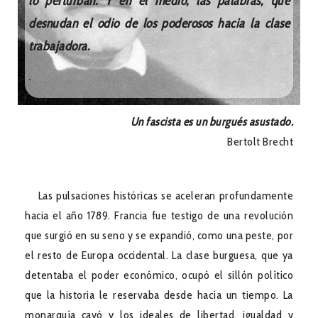
lo perturban. Y en el medio, las palabras, que
desnudan el odio de los poderosos hacia la clase
trabajadora.
.
Un fascista es un burgués asustado.
Bertolt Brecht
Las pulsaciones históricas se aceleran profundamente
hacia el año 1789. Francia fue testigo de una revolución
que surgió en su seno y se expandió, como una peste, por
el resto de Europa occidental. La clase burguesa, que ya
detentaba el poder económico, ocupó el sillón político
que la historia le reservaba desde hacía un tiempo. La
monarquía cayó y los ideales de libertad, igualdad y