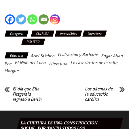
Categoría
CULTURA
Imperdibles
Literatura
Opinión
POLITICA
Civilizacion y Barbarie
Ariel Stieben
Edgar Allan
Etiquetas
El Nido del Cuco
Los asesinatos de la calle
Poe
Literatura
Morgue
El día que Ella
Los dilemas de
Fitzgerald
la educación
regresó a Berlín
católica
LA CULTURA ES UNA CONSTRUCCIÓN
SOCIAL. POR TANTO TODOS LOS