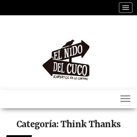
Saltar
Alter
al
contenido
El
Nido
Del
Cuco
Categoría:
Think Thanks