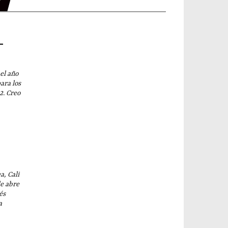
L
l año
ara los
2. Creo
, Cali
le abre
és
a