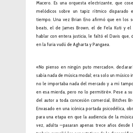
Macero. Es una orquesta electrizante, que co
melódicos sobre un tapiz rítmico disparado 
tiempo. Una vez Brian Eno afirmó que en los s
beats, el de James Brown, el de Fela Kuti y el
hablar con entera justicia, le faltó el Davis qu
en la furia vudú de Agharta y Pangaea.
«No pienso en ningún puto mercado», declararí
sabía nada de música modal; era solo un músico i
no le importaba nada del mercado y a mí tamp
en esa mierda, pero no lo permitiré». Pese a su i
del autor a toda concesión comercial, Bitches Br
Envasado en una icónica portada psicodélica, ob
para una etapa en que la audiencia de la música
vez, adulta —pasaran apenas trece años desde la