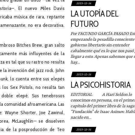
2023-12-14
storia—. El nuevo Miles Davis
LA UTOPÍA DEL
ricaba música de rara, reptante
FUTURO
 amenazante, no era decorativa.
Por FACUNDO GARCÍA PASADO Es
empezando la pesadilla consciente
ombroso Bitches Brew, gran salto
gobierno libertario sin entender
cabalmente qué es lo que nos pasó
icamente más influyentes de la
llegar a esto. Apenas sabemos que 
a es tal que su rastro no resulta
hay…
de la invención del jazz rock. John
2023-12-14
unk, lo cuenta entre sus elepés
LA PSICOHISTORIA
 los Sex Pistols, no resulta tan
EDITORIAL A Hari Seldon lo
 doble elepé. Sus tenebrosos
conocimos en persona, en el prime
 la comunidad afroamericana. Las
capítulo del primer libro de la saga
“Fundación” de Isaac Asimov. Habí
te: Wayne Shorter, Joe Zawinul,
nacido en…
orea, McLaughlin— se disuelven
mia de la posproducción de Teo
2023-12-14