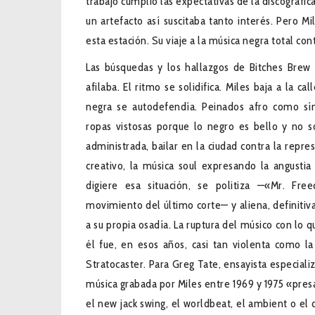
trabajo cumplió las expectativas de la discográfic
un artefacto así suscitaba tanto interés. Pero 
esta estación. Su viaje a la música negra total co
Las búsquedas y los hallazgos de Bitches Brew 
afilaba. El ritmo se solidifica. Miles baja a la 
negra se autodefendía. Peinados afro como sí
ropas vistosas porque lo negro es bello y no 
administrada, bailar en la ciudad contra la repres
creativo, la música soul expresando la angusti
digiere esa situación, se politiza —«Mr. Fr
movimiento del último corte— y aliena, definitiva
a su propia osadía. La ruptura del músico con lo
él fue, en esos años, casi tan violenta como l
Stratocaster. Para Greg Tate, ensayista especiali
música grabada por Miles entre 1969 y 1975 «presag
el new jack swing, el worldbeat, el ambient o el 