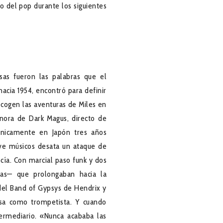
o del pop durante los siguientes
sas fueron las palabras que el
hacia 1954, encontró para definir
ecogen las aventuras de Miles en
onora de Dark Magus, directo de
nicamente en Japón tres años
eve músicos desata un ataque de
cía. Con marcial paso funk y dos
cas— que prolongaban hacia la
n del Band of Gypsys de Hendrix y
ipsa como trompetista. Y cuando
ermediario. «Nunca acababa las