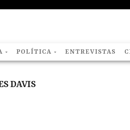
El
Nido
Del
Cuco
A
POLÍTICA
ENTREVISTAS
C
ES DAVIS