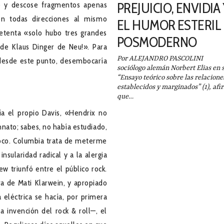
PREJUICIO, ENVIDIA
se y descose fragmentos apenas
en todas direcciones al mismo
EL HUMOR ESTERIL
etenta «solo hubo tres grandes
POSMODERNO
 de Klaus Dinger de Neu!». Para
Por ALEJANDRO PASCOLINI 
e, desde este punto, desembocaría
sociólogo alemán Norbert Elias en 
“Ensayo teórico sobre las relacione
establecidos y marginados” (1), afi
que…
a el propio Davis, «Hendrix no
nnato; sabes, no había estudiado,
oco. Columbia trata de meterme
nsularidad radical y a la alergia
ew triunfó entre el público rock.
ra de Mati Klarwein, y apropiado
 eléctrica se hacía, por primera
 invención del rock & roll—, el