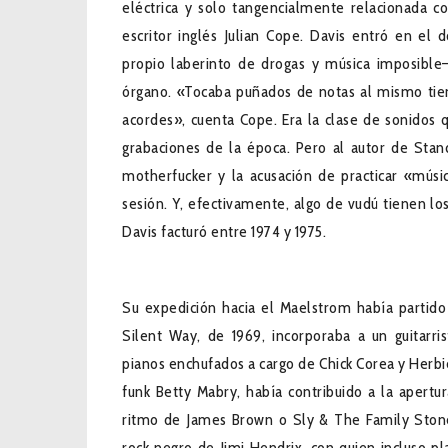
eléctrica y solo tangencialmente relacionada co
escritor inglés Julian Cope. Davis entró en el 
propio laberinto de drogas y música imposible
órgano. «Tocaba puñados de notas al mismo tiem
acordes», cuenta Cope. Era la clase de sonidos q
grabaciones de la época. Pero al autor de Stand
motherfucker y la acusación de practicar «músic
sesión. Y, efectivamente, algo de vudú tienen lo
Davis facturó entre 1974 y 1975.
Su expedición hacia el Maelstrom había partido 
Silent Way, de 1969, incorporaba a un guitarris
pianos enchufados a cargo de Chick Corea y Herbi
funk Betty Mabry, había contribuido a la apertur
ritmo de James Brown o Sly & The Family Stone
rock negro de Jimi Hendrix, con quien incluso pl