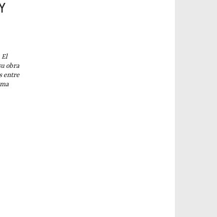
 Y
El
su obra
s entre
rma