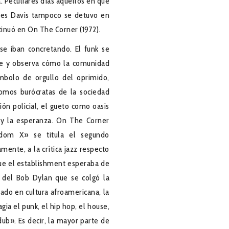
a. Peculiares días aquellos en que
Miles Davis tampoco se detuvo en
ntinuó en On The Corner (1972).
se iban concretando. El funk se
calle y observa cómo la comunidad
mbolo de orgullo del oprimido,
somos burócratas de la sociedad
ión policial, el gueto como oasis
a y la esperanza. On The Corner
eedom X» se titula el segundo
mente, a la crítica jazz respecto
 que el establishment esperaba de
a del Bob Dylan que se colgó la
zado en cultura afroamericana, la
ia el punk, el hip hop, el house,
dub». Es decir, la mayor parte de