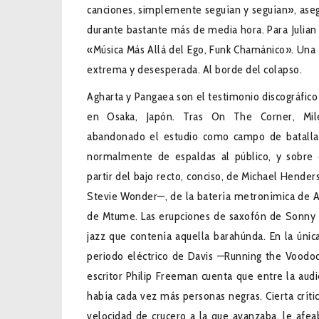
canciones, simplemente seguían y seguían», aseg
durante bastante más de media hora. Para Julian 
«Música Más Allá del Ego, Funk Chamánico». Una 
extrema y desesperada. Al borde del colapso.
Agharta y Pangaea son el testimonio discográfico
en Osaka, Japón. Tras On The Corner, Mile
abandonado el estudio como campo de batalla. 
normalmente de espaldas al público, y sobre c
partir del bajo recto, conciso, de Michael Hend
Stevie Wonder—, de la batería metronímica de Al
de Mtume. Las erupciones de saxofón de Sonny 
jazz que contenía aquella barahúnda. En la únic
periodo eléctrico de Davis —Running the Voodo
escritor Philip Freeman cuenta que entre la audi
había cada vez más personas negras. Cierta crític
velocidad de crucero a la que avanzaba, le afeab