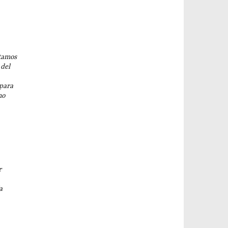
tamos
 del
 para
no
r
a