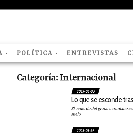
El
Nido
Del
Cuco
A
POLÍTICA
ENTREVISTAS
C
Categoría:
Internacional
2023-08-05
Lo que se esconde tras
El acuerdo del grano ucraniano es
suelo.
2023-05-29