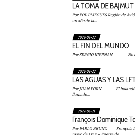
LA TOMA DE BAJMUT
Por POL PLIEGUES Región de Avión
un año de la…
2022-06-22
EL FIN DEL MUNDO
Por SERGIO KIERNAN No fue la
2022-06-22
LAS AGUAS Y LAS LE
Por JUAN FORN El holandés Fr
llamado…
2022-06-21
François Dominique To
Por PABLO BRUNO François Domi
mayo de 1743 – Fuerte de…