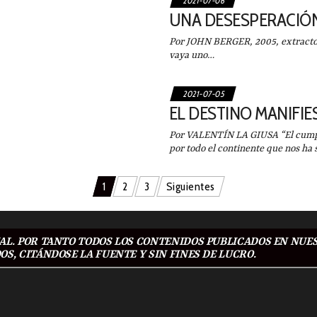
2021-07-06
UNA DESESPERACIÓN
Por JOHN BERGER, 2005, extrac
vaya uno…
2021-07-05
EL DESTINO MANIFIE
Por VALENTÍN LA GIUSA “El cumpl
por todo el continente que nos ha
1
2
3
Siguientes
L. POR TANTO TODOS LOS CONTENIDOS PUBLICADOS EN NUES
S, CITÁNDOSE LA FUENTE Y SIN FINES DE LUCRO.