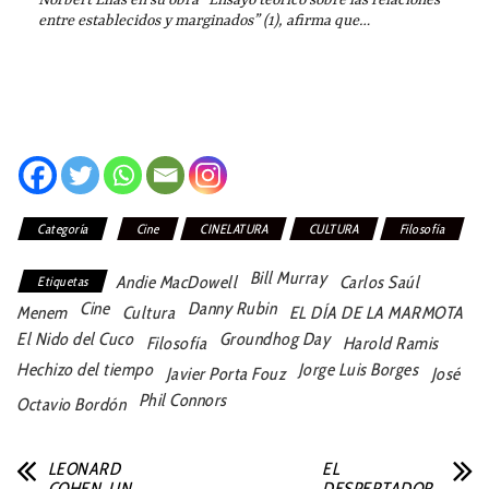
entre establecidos y marginados” (1), afirma que…
Categoría
Cine
CINELATURA
CULTURA
Filosofía
Bill Murray
Andie MacDowell
Carlos Saúl
Etiquetas
Cine
Danny Rubin
Menem
Cultura
EL DÍA DE LA MARMOTA
El Nido del Cuco
Groundhog Day
Filosofía
Harold Ramis
Hechizo del tiempo
Jorge Luis Borges
Javier Porta Fouz
José
Phil Connors
Octavio Bordón
LEONARD
EL
COHEN, UN
DESPERTADOR