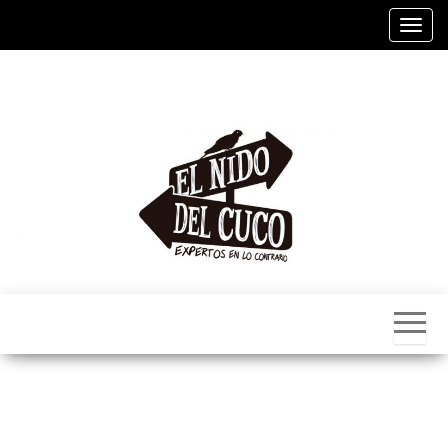
Alter
El
Nido
Del
Cuco