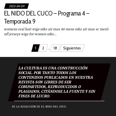
2023-04-09
EL NIDO DEL CUCO – Programa 4 –
Temporada 9
womens real hair wigs nike air max 90 mens nike air max sc men’s
nfl jerseys wigs for women nike…
Navegación
1
2
…
18
Siguientes
de
entradas
LA CULTURA ES UNA CONSTRUCCIÓN
SOCIAL. POR TANTO TODOS LOS
CONTENIDOS PUBLICADOS EN NUESTRA
REVISTA SON LIBRES DE SER
COMPARTIDOS, REPRODUCIDOS O
PLAGIADOS, CITÁNDOSE LA FUENTE Y SIN
FINES DE LUCRO.
DE LA REDACCIÓN DE EL NIDO DEL CUCO.