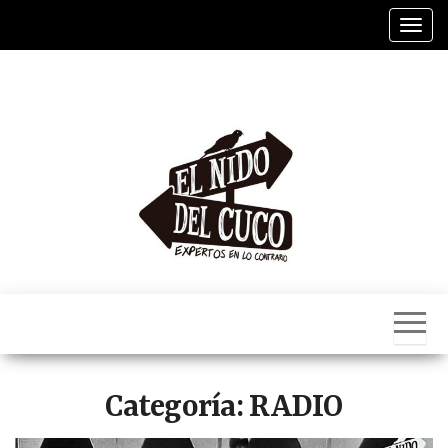
Saltar
Alter
al
contenido
El
Nido
Del
Cuco
Categoría:
RADIO