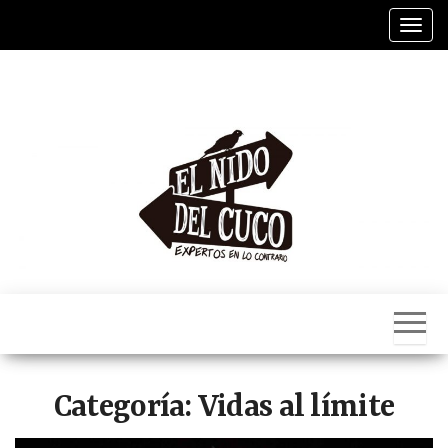
Saltar
Alter
al
contenido
El
Nido
Del
Cuco
Categoría:
Vidas al límite