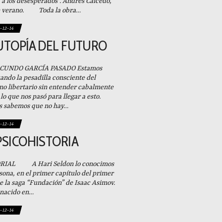
 a los desesperados”. Andrés Caicedo,
de verano. Toda la obra…
-12-14
UTOPÍA DEL FUTURO
ACUNDO GARCÍA PASADO Estamos
ndo la pesadilla consciente del
no libertario sin entender cabalmente
lo que nos pasó para llegar a esto.
s sabemos que no hay…
-12-14
PSICOHISTORIA
RIAL A Hari Seldon lo conocimos
sona, en el primer capítulo del primer
de la saga “Fundación” de Isaac Asimov.
nacido en…
-12-14