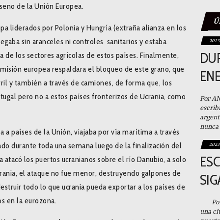
l seno de la Unión Europea.
Ú
a liderados por Polonia y Hungría (extraña alianza en los
egaba sin aranceles ni controles sanitarios y estaba
2023
DU
de los sectores agrícolas de estos países. Finalmente,
comisión europea respaldara el bloqueo de este grano, que
EN
ril y también a través de camiones, de forma que, los
rtugal pero no a estos países fronterizos de Ucrania, como
Por A
escrib
argent
nunca 
a países de la Unión, viajaba por vía marítima a través
o durante toda una semana luego de la finalización del
2023
ESC
a atacó los puertos ucranianos sobre el río Danubio, a solo
crania, el ataque no fue menor, destruyendo galpones de
SIG
truir todo lo que ucrania pueda exportar a los países de
os en la eurozona.
Por A
una ci