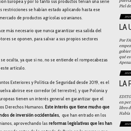
puerta
ón Europea y por lo tanto sus productos tenían una serie
Piel 
as restricciones se habían estado aplicando hasta ese
ercado de productos agrícolas ucranianos.
2023
LA 
ce más necesario que nunca garantizar esa salida del
ptores se oponen, para salvar a sus propios sectores
Por F
empeza
gobier
qué es 
 se oculta, ya que si no, no se entiende el rompecabezas
Apena
este artículo.
2023
LA 
ntos Exteriores y Política de Seguridad desde 2019, es el
lva abrirse ese corredor (el terrestre), y que Polonia y
EDITO
uropeas tienen un interés general en garantizar que el
en per
n los Derechos Humanos.
Este interés que tiene mucho que
libro 
Había 
ndos de inversión occidentales,
que han entrado en los
anianos, aprovechando las
reformas legislativas que les han
2023