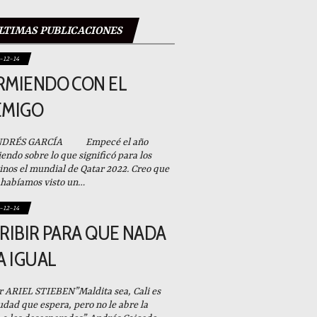
LTIMAS PUBLICACIONES
-12-14
RMIENDO CON EL
EMIGO
NDRÉS GARCÍA Empecé el año
iendo sobre lo que significó para los
inos el mundial de Qatar 2022. Creo que
habíamos visto un…
-12-14
RIBIR PARA QUE NADA
A IGUAL
RIEL STIEBEN”Maldita sea, Cali es
udad que espera, pero no le abre la