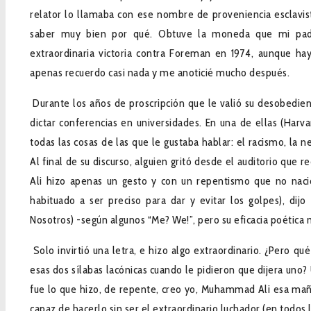
relator lo llamaba con ese nombre de proveniencia esclavist
saber muy bien por qué. Obtuve la moneda que mi padr
extraordinaria victoria contra Foreman en 1974, aunque h
apenas recuerdo casi nada y me anoticié mucho después.
Durante los años de proscripción que le valió su desobedienci
dictar conferencias en universidades. En una de ellas (Harv
todas las cosas de las que le gustaba hablar: el racismo, la 
Al final de su discurso, alguien gritó desde el auditorio qu
Ali hizo apenas un gesto y con un repentismo que no nac
habituado a ser preciso para dar y evitar los golpes), di
Nosotros) -según algunos “Me? We!”, pero su eficacia poética 
Solo invirtió una letra, e hizo algo extraordinario. ¿Pero 
esas dos sílabas lacónicas cuando le pidieron que dijera uno
fue lo que hizo, de repente, creo yo, Muhammad Ali esa mañ
capaz de hacerlo sin ser el extraordinario luchador (en todos 