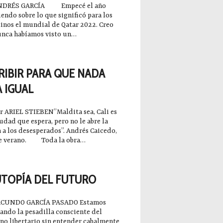
NDRÉS GARCÍA Empecé el año
iendo sobre lo que significó para los
inos el mundial de Qatar 2022. Creo
unca habíamos visto un…
12-14
RIBIR PARA QUE NADA
A IGUAL
RIEL STIEBEN”Maldita sea, Cali es
udad que espera, pero no le abre la
 a los desesperados”. Andrés Caicedo,
de verano. Toda la obra…
12-14
UTOPÍA DEL FUTURO
ACUNDO GARCÍA PASADO Estamos
ndo la pesadilla consciente del
no libertario sin entender cabalmente