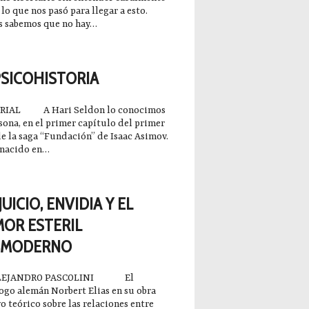
 lo que nos pasó para llegar a esto.
s sabemos que no hay…
12-14
PSICOHISTORIA
RIAL A Hari Seldon lo conocimos
sona, en el primer capítulo del primer
de la saga “Fundación” de Isaac Asimov.
 nacido en…
12-14
UICIO, ENVIDIA Y EL
OR ESTERIL
SMODERNO
ALEJANDRO PASCOLINI El
ogo alemán Norbert Elias en su obra
o teórico sobre las relaciones entre