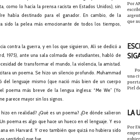
Por A
a, como lo hacía la prensa racista en Estados Unidos), sin
escrib
e había destinado para el ganador. En cambio, de la
argent
que n
aya sido la pelea más emocionante de todos los tiempos,
2023-
ESC
a contra la guerra, y en los que siguieron, Ali se dedicó a
SIG
ard, 1975), ante una sala colmada de estudiantes, habló de
necesidad de transformar el mundo, la violencia, la amistad.
Por A
e recitara un poema. Se hizo un silencio profundo. Muhammad
una ci
ió del lenguaje mismo (que nació más bien de un cuerpo
puerta
Piel 
jo el poema más breve de la lengua inglesa: “Me We” (Yo
me parece mayor sin los signos.
2023-
LA 
qué hizo en realidad? ¿Qué es un poema? ¿De dónde salieron
? Un poema es algo que hace un hueco en el lenguaje. Y eso
Por F
ana en Harvard. Y creo también que quizá no hubiera sido
empeza
los sentidos) que fue.
gobier