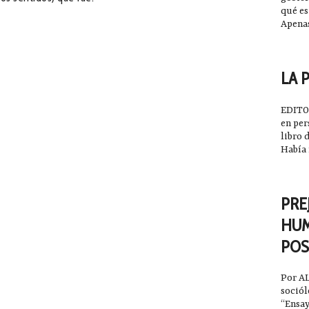
qué es
Apena
2023-
LA 
EDITO
en per
libro 
Había
2023-
PREJ
HUM
PO
Por 
sociól
“Ensay