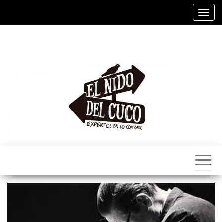
Alter
El
Nido
Del
Cuco