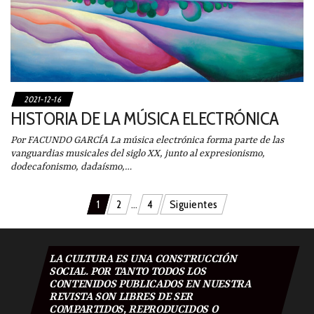
2021-12-16
HISTORIA DE LA MÚSICA ELECTRÓNICA
Por FACUNDO GARCÍA La música electrónica forma parte de las
vanguardias musicales del siglo XX, junto al expresionismo,
dodecafonismo, dadaísmo,…
Navegación
1
2
…
4
Siguientes
de
entradas
LA CULTURA ES UNA CONSTRUCCIÓN
SOCIAL. POR TANTO TODOS LOS
CONTENIDOS PUBLICADOS EN NUESTRA
REVISTA SON LIBRES DE SER
COMPARTIDOS, REPRODUCIDOS O