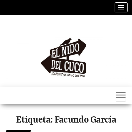
Saltar
Alter
al
contenido
El
Nido
Del
Cuco
Etiqueta:
Facundo García