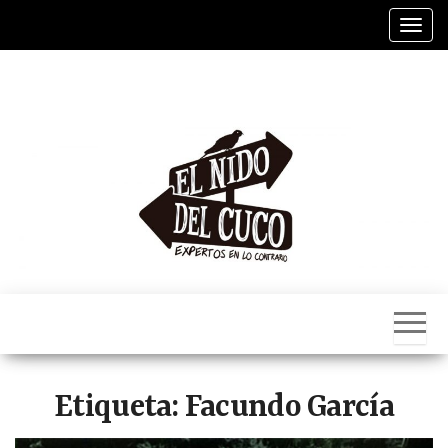
Saltar
Alter
al
contenido
El
Nido
Del
Cuco
Etiqueta:
Facundo García