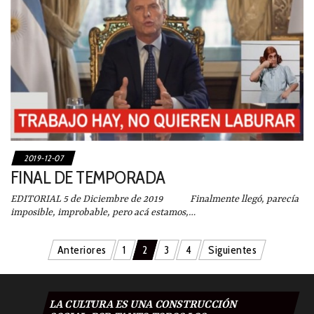
2019-12-07
FINAL DE TEMPORADA
EDITORIAL 5 de Diciembre de 2019 Finalmente llegó, parecía
imposible, improbable, pero acá estamos,…
Navegación
Anteriores
1
2
3
4
Siguientes
de
entradas
LA CULTURA ES UNA CONSTRUCCIÓN