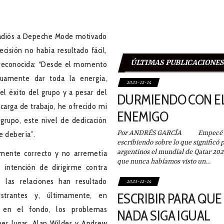
diós a Depeche Mode motivado
ecisión no había resultado fácil,
ÚLTIMAS PUBLICACIONES
 reconocida: “Desde el momento
nuamente dar toda la energía,
2023-12-14
l éxito del grupo y a pesar del
DURMIENDO CON E
 carga de trabajo, he ofrecido mi
ENEMIGO
grupo, este nivel de dedicación
Por ANDRÉS GARCÍA Empecé e
e debería”.
escribiendo sobre lo que significó p
argentinos el mundial de Qatar 202
amente correcto y no arremetía
que nunca habíamos visto un…
intención de dirigirme contra
 las relaciones han resultado
2023-12-14
ESCRIBIR PARA QUE
strantes y, últimamente, en
ro en el fondo, los problemas
NADA SIGA IGUAL
mer lugar, Alan Wilder y Andrew