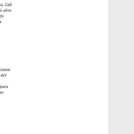
, Cali
le abre
és
a
tamos
 del
 para
no