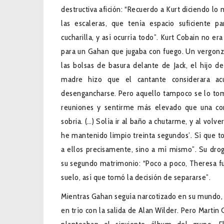
destructiva afición: “Recuerdo a Kurt diciendo lo 
las escaleras, que tenía espacio suficiente p
cucharilla, y así ocurría todo”. Kurt Cobain no 
para un Gahan que jugaba con fuego. Un vergon
las bolsas de basura delante de Jack, el hijo d
madre hizo que el cantante considerara ac
desengancharse. Pero aquello tampoco se lo tomó
reuniones y sentirme más elevado que una co
sobria. (…) Solía ir al baño a chutarme, y al volv
he mantenido limpio treinta segundos’. Sí que t
a ellos precisamente, sino a mí mismo”. Su droga
su segundo matrimonio: “Poco a poco, Theresa 
suelo, así que tomó la decisión de separarse”.
Mientras Gahan seguía narcotizado en su mundo
en trío con la salida de Alan Wilder. Pero Martin