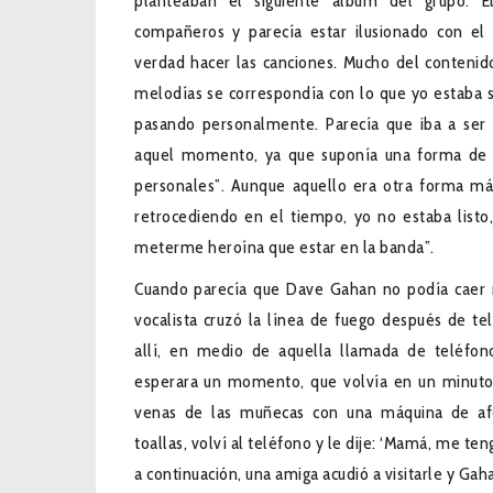
planteaban el siguiente álbum del grupo. E
compañeros y parecía estar ilusionado con el
verdad hacer las canciones. Mucho del contenido
melodías se correspondía con lo que yo estaba s
pasando personalmente. Parecía que iba a ser
aquel momento, ya que suponía una forma de t
personales”. Aunque aquello era otra forma má
retrocediendo en el tiempo, yo no estaba list
meterme heroína que estar en la banda”.
Cuando parecía que Dave Gahan no podía caer m
vocalista cruzó la línea de fuego después de te
allí, en medio de aquella llamada de teléfon
esperara un momento, que volvía en un minuto;
venas de las muñecas con una máquina de afe
toallas, volví al teléfono y le dije: ‘Mamá, me ten
a continuación, una amiga acudió a visitarle y Ga