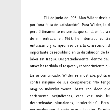
Por FACUNDO GARCÍA
El 1 de junio de 1995, Alan Wilder decía a
por “una falta de satisfacción”. Para Wilder, la d
pero últimamente no sentía que su labor fuera
de mi entrada, en 1982, he intentado conti
entusiasmo y compromiso para la consecución de
importante desequilibrio en la distribución de la
labor sin tregua. Desgraciadamente, dentro del 
nunca ha recibido el respeto y reconocimiento qu
En su comunicado, Wilder se mostraba polític
contra ninguno de sus compañeros: “No tengo 
ninguno individualmente; basta con decir que
seriamente perjudicadas, cada vez más fru
determinadas situaciones, intolerables”. Pe
personales con el resto eran evidentes. En pri