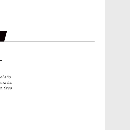
L
l año
ara los
2. Creo