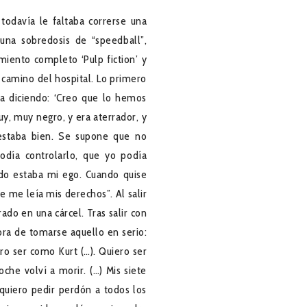
odavía le faltaba correrse una
una sobredosis de “speedball”,
amiento completo ‘Pulp fiction’ y
camino del hospital. Lo primero
ra diciendo: ‘Creo que lo hemos
y, muy negro, y era aterrador, y
estaba bien. Se supone que no
odía controlarlo, que yo podía
dido estaba mi ego. Cuando quise
e me leía mis derechos”. Al salir
ado en una cárcel. Tras salir con
ora de tomarse aquello en serio:
ro ser como Kurt (…). Quiero ser
oche volví a morir. (…) Mis siete
quiero pedir perdón a todos los