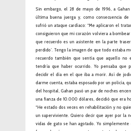
Sin embargo, el 28 de mayo de 1996, a Gahan t
última buena juerga y, como consecuencia de 
sufrió un ataque cardíaco: “Me aplicaron el trat
consiguieron que mi corazón volviera a bombear 
que recuerdo es un asistente en la parte trase
perdido’. Tengo la imagen de que todo estaba mu
recuerdo también que sentía que aquello no 
tendría que haber ocurrido. Yo pensaba que p
decidir el día en el que iba a morir. Así de jo
darme cuenta, estaba esposado por un policía, qu
del hospital, Gahan pasó un par de noches encerr
una fianza de 10.000 dólares, decidió que era h
“He estado dos veces en rehabilitación y no quie
un superviviente. Quiero decir que ayer por la n
vidas de gato se han agotado. Yo simplemente 