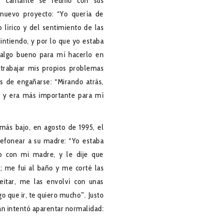
l cantante se reunió con sus
 nuevo proyecto: “Yo quería de
 lírico y del sentimiento de las
intiendo, y por lo que yo estaba
 algo bueno para mí hacerlo en
rabajar mis propios problemas
s de engañarse: “Mirando atrás,
o, y era más importante para mí
ás bajo, en agosto de 1995, el
lefonear a su madre: “Yo estaba
o con mi madre, y le dije que
 me fui al baño y me corté las
itar, me las envolví con unas
go que ir, te quiero mucho’”. Justo
han intentó aparentar normalidad: