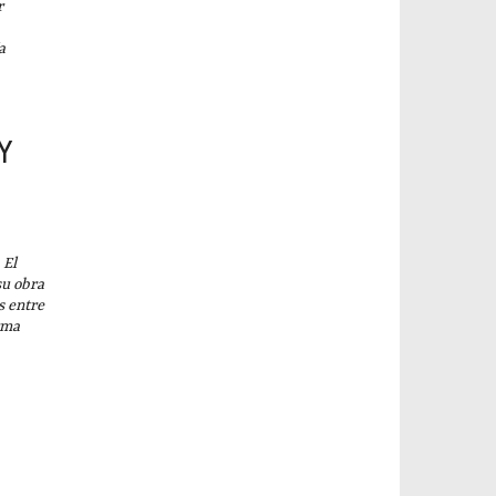
r
a
 Y
El
su obra
s entre
rma