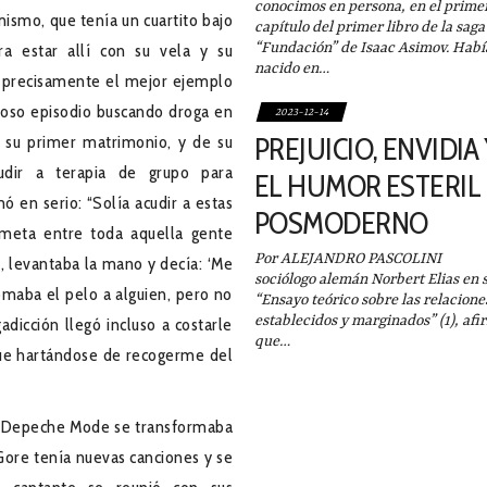
conocimos en persona, en el prime
mismo, que tenía un cuartito bajo
capítulo del primer libro de la saga
“Fundación” de Isaac Asimov. Habí
ara estar allí con su vela y su
nacido en…
era precisamente el mejor ejemplo
zoso episodio buscando droga en
2023-12-14
PREJUICIO, ENVIDIA
e su primer matrimonio, y de su
udir a terapia de grupo para
EL HUMOR ESTERIL
 en serio: “Solía acudir a estas
POSMODERNO
meta entre toda aquella gente
Por ALEJANDRO PASCOLINI 
er, levantaba la mano y decía: ‘Me
sociólogo alemán Norbert Elias en 
omaba el pelo a alguien, pero no
“Ensayo teórico sobre las relacione
establecidos y marginados” (1), afi
dicción llegó incluso a costarle
que…
fue hartándose de recogerme del
, Depeche Mode se transformaba
 Gore tenía nuevas canciones y se