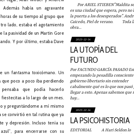
Por ARIEL STIEBEN”Maldita sea
n. Además había un agravante
es una ciudad que espera, pero no 
horas de su tiempo al grupo que
la puerta a los desesperados”. Andr
Caicedo, Piel de verano. Toda l
tro lado, estaba el agotamiento
obra…
te la pasividad de un Martin Gore
2023-12-14
uando. Y por último, estaba Dave
LA UTOPÍA DEL
FUTURO
Por FACUNDO GARCÍA PASADO Es
ue un fantasma toxicómano. Un
empezando la pesadilla consciente
a que poco a poco iba perdiendo
gobierno libertario sin entender
cabalmente qué es lo que nos pasó
, pensaba que podía hacerlo
llegar a esto. Apenas sabemos que 
 fiestecitas a lo largo de un mes.
hay…
ndo y preguntándome a mí mismo
2023-12-14
 se convirtió en tal rutina que ya
LA PSICOHISTORIA
te y depresión. Incluso tenía su
EDITORIAL A Hari Seldon lo
 azul”, para encerrarse con su