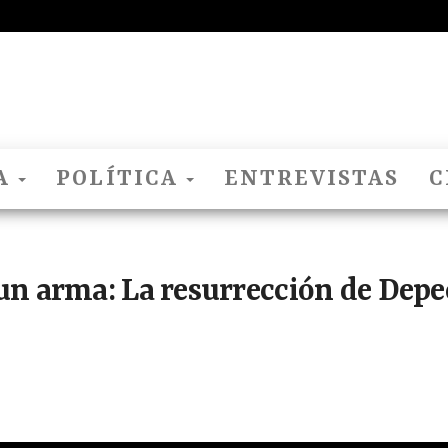
El
Nido
Del
Cuco
A
POLÍTICA
ENTREVISTAS
C
un arma: La resurrección de Dep