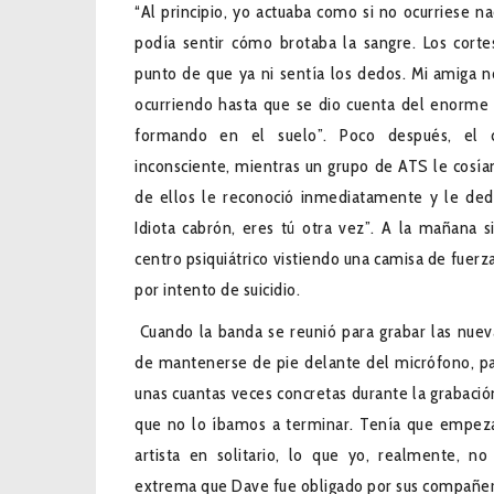
“Al principio, yo actuaba como si no ocurriese na
podía sentir cómo brotaba la sangre. Los cort
punto de que ya ni sentía los dedos. Mi amiga n
ocurriendo hasta que se dio cuenta del enorme
formando en el suelo”. Poco después, el c
inconsciente, mientras un grupo de ATS le cosía
de ellos le reconoció inmediatamente y le dedi
Idiota cabrón, eres tú otra vez”. A la mañana 
centro psiquiátrico vistiendo una camisa de fuer
por intento de suicidio.
Cuando la banda se reunió para grabar las nuev
de mantenerse de pie delante del micrófono, pa
unas cuantas veces concretas durante la grabació
que no lo íbamos a terminar. Tenía que empez
artista en solitario, lo que yo, realmente, no
extrema que Dave fue obligado por sus compañeros