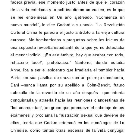
faceta previa, ese momento justo antes de que el corazón
de la vida cotidiana y la política dieran un vuelco, es lo que
se lee entrelíneas en Un año ajetreado. “¡Comienza un
nuevo mundo!”, le dice Godard a su novia. “La Revolución
Cultural China le parecía el justo antídoto a la vieja cultura
europea. Me bombardeaba a preguntas sobre los inicios de
una supuesta revuelta estudiantil de la que yo no detectaba
el menor indicio. ‘¡En ese ámbito, hay que acabar con todo,
rehacerlo todo!’, profetizaba.” Nanterre, donde estudia
Anne, iba a ser el epicentro que irradiaría el temblor hacia
París: en sus pasillos se cruza con un pelirrojo cancherito,
Dani –nunca llama por su apellido a Cohn-Bendit, futuro
cabecilla de la revuelta de un año después– que intenta
conquistarla y atraerla hacia las reuniones clandestinas de
“los anarquistas”, un grupo que promueve el sabotaje de los
exámenes y proclama la frustración sexual que deviene de
ellos, teoría que Godard retomará en los monólogos de La
Chinoise, como tantas otras escenas de la vida conyugal