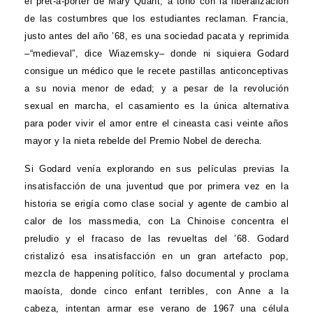
el prêt-à-porter de Mary Quant, a tono con la liberalización
de las costumbres que los estudiantes reclaman. Francia,
justo antes del año ’68, es una sociedad pacata y reprimida
–“medieval”, dice Wiazemsky– donde ni siquiera Godard
consigue un médico que le recete pastillas anticonceptivas
a su novia menor de edad; y a pesar de la revolución
sexual en marcha, el casamiento es la única alternativa
para poder vivir el amor entre el cineasta casi veinte años
mayor y la nieta rebelde del Premio Nobel de derecha.
Si Godard venía explorando en sus películas previas la
insatisfacción de una juventud que por primera vez en la
historia se erigía como clase social y agente de cambio al
calor de los massmedia, con La Chinoise concentra el
preludio y el fracaso de las revueltas del ’68. Godard
cristalizó esa insatisfacción en un gran artefacto pop,
mezcla de happening político, falso documental y proclama
maoísta, donde cinco enfant terribles, con Anne a la
cabeza, intentan armar ese verano de 1967 una célula