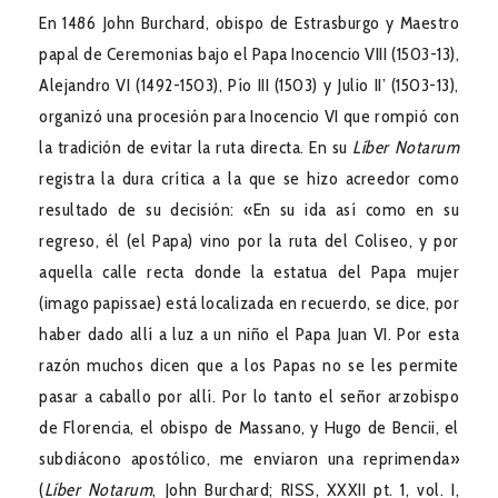
En 1486 John Burchard, obispo de Estrasburgo y Maestro
papal de Ceremonias bajo el Papa Inocencio VIII (1503-13),
Alejandro VI (1492-1503), Pío III (1503) y Julio II’ (1503-13),
organizó una procesión para Inocencio VI que rompió con
la tradición de evitar la ruta directa. En su
Líber Notarum
registra la dura crítica a la que se hizo acreedor como
resultado de su decisión: «En su ida así como en su
regreso, él (el Papa) vino por la ruta del Coliseo, y por
aquella calle recta donde la estatua del Papa mujer
(imago papissae) está localizada en recuerdo, se dice, por
haber dado allí a luz a un niño el Papa Juan VI. Por esta
razón muchos dicen que a los Papas no se les permite
pasar a caballo por allí. Por lo tanto el señor arzobispo
de Florencia, el obispo de Massano, y Hugo de Bencii, el
subdiácono apostólico, me enviaron una reprimenda»
(
Líber Notarum
, John Burchard; RISS, XXXII pt. 1, vol. I,