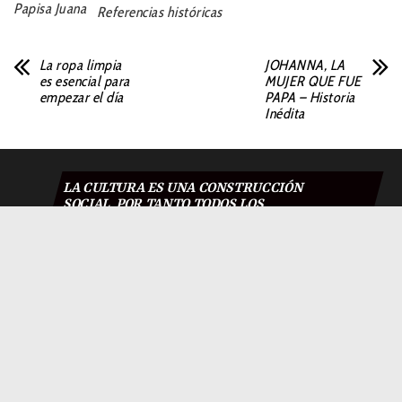
Papisa Juana
Referencias históricas
La ropa limpia
JOHANNA, LA
es esencial para
MUJER QUE FUE
empezar el día
PAPA – Historia
Inédita
LA CULTURA ES UNA CONSTRUCCIÓN
SOCIAL. POR TANTO TODOS LOS
CONTENIDOS PUBLICADOS EN NUESTRA
REVISTA SON LIBRES DE SER
COMPARTIDOS, REPRODUCIDOS O
PLAGIADOS, CITÁNDOSE LA FUENTE Y SIN
FINES DE LUCRO.
DE LA REDACCIÓN DE EL NIDO DEL CUCO.
El Nido Del Cuco 2018
|
Todos los derechos reservados