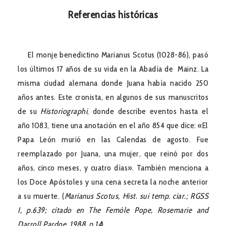
Referencias históricas
El monje benedictino Marianus Scotus (1028-86), pasó
los últimos 17 años de su vida en la Abadía de Mainz. La
misma ciudad alemana donde Juana había nacido 250
años antes. Este cronista, en algunos de sus manuscritos
de su
Historiographi
, donde describe eventos hasta el
año 1083, tiene una anotación en el año 854 que dice: «El
Papa León murió en las Calendas de agosto. Fue
reemplazado por Juana, una mujer, que reinó por dos
años, cinco meses, y cuatro días». También menciona a
los Doce Apóstoles y una cena secreta la noche anterior
a su muerte. (
Marianus Scotus, Hist. sui temp. ciar.; RGSS
I, p.639; citado en The Femóle Pope, Rosemarie and
Darroll Pardoe, 1988, p.14
).