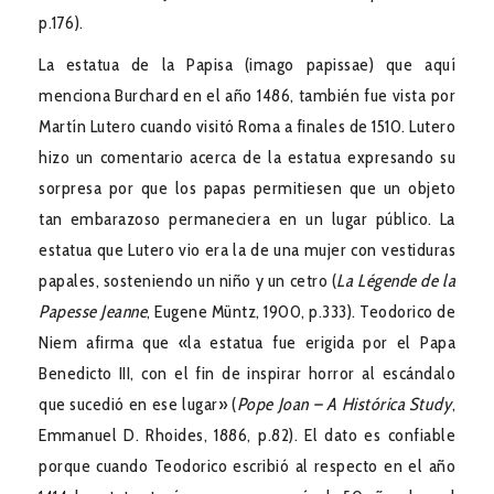
p.176).
La estatua de la Papisa (imago papissae) que aquí
menciona Burchard en el año 1486, también fue vista por
Martín Lutero cuando visitó Roma a finales de 1510. Lutero
hizo un comentario acerca de la estatua expresando su
sorpresa por que los papas permitiesen que un objeto
tan embarazoso permaneciera en un lugar público. La
estatua que Lutero vio era la de una mujer con vestiduras
papales, sosteniendo un niño y un cetro (
La Légende de la
Papesse Jeanne
, Eugene Müntz, 1900, p.333). Teodorico de
Niem afirma que «la estatua fue erigida por el Papa
Benedicto III, con el fin de inspirar horror al escándalo
que sucedió en ese lugar» (
Pope Joan – A Histórica Study
,
Emmanuel D. Rhoides, 1886, p.82). El dato es confiable
porque cuando Teodorico escribió al respecto en el año