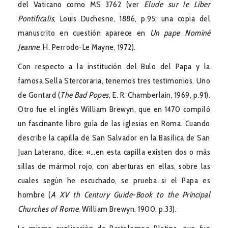
del Vaticano como MS 3762 (ver
Elude sur le Líber
Pontificalis
, Louis Duchesne, 1886, p.95; una copia del
manuscrito en cuestión aparece en
Un pape Nominé
Jeanne
, H. Perrodo-Le Mayne, 1972).
Con respecto a la institución del Bulo del Papa y la
famosa Sella Stercoraria, tenemos tres testimonios. Uno
de Gontard (
The Bad Popes
, E. R. Chamberlain, 1969, p.91).
Otro fue el inglés William Brewyn, que en 1470 compiló
un fascinante libro guía de las iglesias en Roma. Cuando
describe la capilla de San Salvador en la Basílica de San
Juan Laterano, dice: «…en esta capilla existen dos o más
sillas de mármol rojo, con aberturas en ellas, sobre las
cuales según he escuchado, se prueba si el Papa es
hombre (
A XV th Century Guide-Book to the Principal
Churches of Rome
, William Brewyn, 1900, p.33).