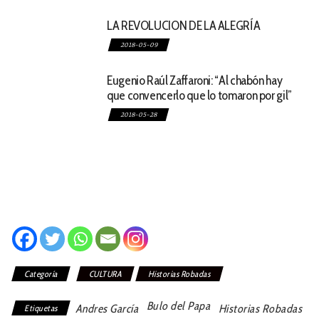
LA REVOLUCION DE LA ALEGRÍA
2018-05-09
Eugenio Raúl Zaffaroni: “Al chabón hay
que convencerlo que lo tomaron por gil”
2018-05-28
Categoría
CULTURA
Historias Robadas
Bulo del Papa
Andres García
Historias Robadas
Etiquetas