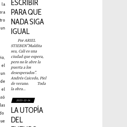
ESCRIBIR
 la
PARA QUE
era
NADA SIGA
tro
 un
IGUAL
Por ARIEL
STIEBEN”Maldita
sea, Cali es una
ciudad que espera,
io,
pero no le abre la
 el
puerta a los
 un
desesperados”.
Andrés Caicedo, Piel
 de
de verano. Toda
 el
la obra…
asó
2023-12-14
las
LA UTOPÍA
ado
DEL
que