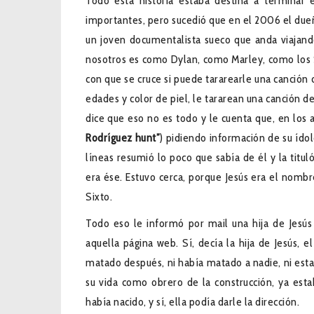
Todo esta historia estaba destina a terminar 
importantes, pero sucedió que en el 2006 el dueño
un joven documentalista sueco que anda viajand
nosotros es como Dylan, como Marley, como los St
con que se cruce si puede tararearle una canción 
edades y color de piel, le tararean una canción de
dice que eso no es todo y le cuenta que, en los 
Rodríguez hunt”
) pidiendo información de su íd
líneas resumió lo poco que sabía de él y la titu
era ése. Estuvo cerca, porque Jesús era el nomb
Sixto.
Todo eso le informó por mail una hija de Jesús
aquella página web. Sí, decía la hija de Jesús, 
matado después, ni había matado a nadie, ni esta
su vida como obrero de la construcción, ya esta
había nacido, y sí, ella podía darle la dirección.