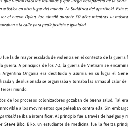
os que fueron fracasos rotundos y que luego desapareció de la tierra.
n artística en otro lugar del mundo: La Sudáfrica del apartheid. Esta es
 ser el nuevo Dylan, fue albañil durante 30 años mientras su música
nzaban a la calle para pedir justicia e igualdad.
0 fue la de mayor escalada de violencia en el contexto de la guerra f
a guerra. A principios de los 70, la guerra de Vietnam se encamin
n Argentina Ongania era destituido y asumía en su lugar el Gene
lizada y desilusionada se organizaba y tomaba las armas al calor de 
l tercer mundo.
dos de los procesos colonizadores gozaban de buena salud. Tal era
conmovible a los movimientos que peleaban contra ella. Sin embargo
partheid
se iba a intensificar. Al principio fue a través de huelgas y 
por
Steve Biko
. Biko, un estudiante de medicina, fue la fuerza princi