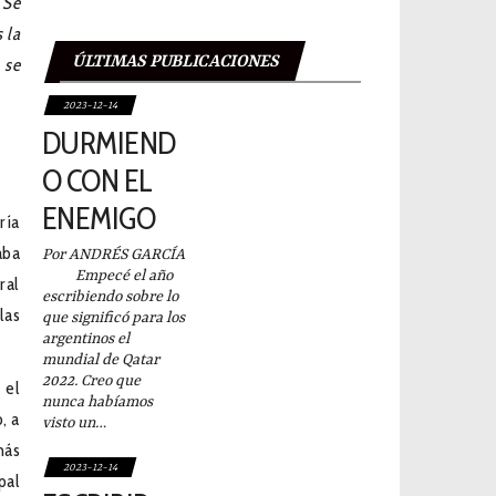
 Se
 la
ÚLTIMAS PUBLICACIONES
 se
2023-12-14
DURMIEND
O CON EL
ENEMIGO
ría
aba
Por ANDRÉS GARCÍA
Empecé el año
ral
escribiendo sobre lo
las
que significó para los
argentinos el
mundial de Qatar
2022. Creo que
 el
nunca habíamos
, a
visto un…
más
2023-12-14
pal