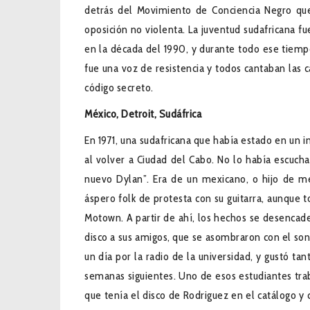
detrás del Movimiento de Conciencia Negro que 
oposición no violenta. La juventud sudafricana 
en la década del 1990, y durante todo ese tiempo
fue una voz de resistencia y todos cantaban la
código secreto.
M
éxico, Detroit, Sudáfrica
En 1971, una sudafricana que había estado en un in
al volver a Ciudad del Cabo. No lo había escuc
nuevo Dylan”. Era de un mexicano, o hijo de mex
áspero folk de protesta con su guitarra, aunque 
Motown. A partir de ahí, los hechos se desencade
disco a sus amigos, que se asombraron con el soni
un día por la radio de la universidad, y gustó ta
semanas siguientes. Uno de esos estudiantes trab
que tenía el disco de Rodriguez en el catálogo y