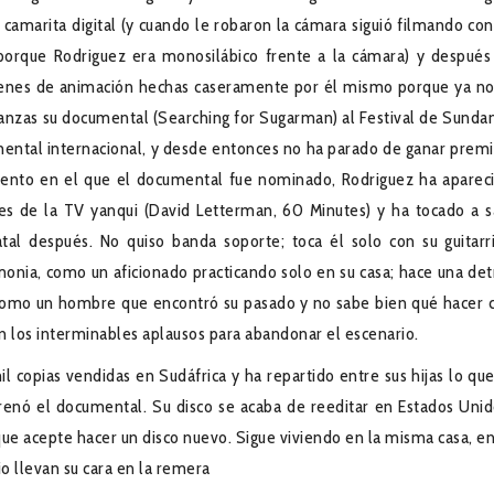
amarita digital (y cuando le robaron la cámara siguió filmando con
porque Rodriguez era monosilábico frente a la cámara) y después
mágenes de animación hechas caseramente por él mismo porque ya no
zas su documental (Searching for Sugarman) al Festival de Sunda
ental internacional, y desde entonces no ha parado de ganar premi
ento en el que el documental fue nominado, Rodriguez ha aparec
s de la TV yanqui (David Letterman, 60 Minutes) y ha tocado a s
al después. No quiso banda soporte; toca él solo con su guitarri
nia, como un aficionado practicando solo en su casa; hace una det
 como un hombre que encontró su pasado y no sabe bien qué hacer 
 los interminables aplausos para abandonar el escenario.
l copias vendidas en Sudáfrica y ha repartido entre sus hijas lo que
enó el documental. Su disco se acaba de reeditar en Estados Unid
e acepte hacer un disco nuevo. Sigue viviendo en la misma casa, en
io llevan su cara en la remera