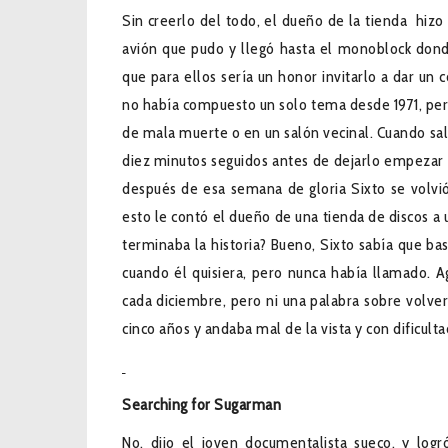
Sin creerlo del todo, el dueño de la tienda hizo
avión que pudo y llegó hasta el monoblock donde
que para ellos sería un honor invitarlo a dar un c
no había compuesto un solo tema desde 1971, pero
de mala muerte o en un salón vecinal. Cuando sali
diez minutos seguidos antes de dejarlo empezar a 
después de esa semana de gloria Sixto se volvió
esto le contó el dueño de una tienda de discos a 
terminaba la historia? Bueno, Sixto sabía que ba
cuando él quisiera, pero nunca había llamado. 
cada diciembre, pero ni una palabra sobre volver
cinco años y andaba mal de la vista y con dificult
Searching for Sugarman
No, dijo el joven documentalista sueco, y logr