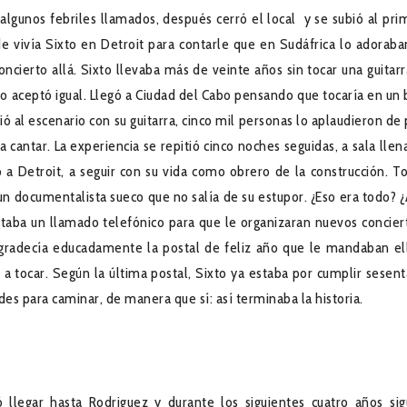
 algunos febriles llamados, después cerró el local y se subió al pri
 vivía Sixto en Detroit para contarle que en Sudáfrica lo adoraba
oncierto allá. Sixto llevaba más de veinte años sin tocar una guitarr
 aceptó igual. Llegó a Ciudad del Cabo pensando que tocaría en un 
ó al escenario con su guitarra, cinco mil personas lo aplaudieron de 
cantar. La experiencia se repitió cinco noches seguidas, a sala llena
 a Detroit, a seguir con su vida como obrero de la construcción. T
un documentalista sueco que no salía de su estupor. ¿Eso era todo? ¿
staba un llamado telefónico para que le organizaran nuevos concier
Agradecía educadamente la postal de feliz año que le mandaban el
 a tocar. Según la última postal, Sixto ya estaba por cumplir sesent
ades para caminar, de manera que sí: así terminaba la historia.
ó llegar hasta Rodriguez y durante los siguientes cuatro años sig