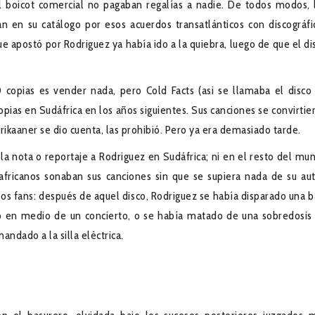
el boicot comercial no pagaban regalías a nadie. De todos modos, 
an en su catálogo por esos acuerdos transatlánticos con discográfi
ue apostó por Rodriguez ya había ido a la quiebra, luego de que el di
copias es vender nada, pero Cold Facts (asi se llamaba el disco
opias en Sudáfrica en los años siguientes. Sus canciones se convirtie
rikaaner se dio cuenta, las prohibió. Pero ya era demasiado tarde.
a nota o reportaje a Rodriguez en Sudáfrica; ni en el resto del mu
africanos sonaban sus canciones sin que se supiera nada de su aut
los fans: después de aquel disco, Rodriguez se había disparado una b
o en medio de un concierto, o se había matado de una sobredosis
ndado a la silla eléctrica.