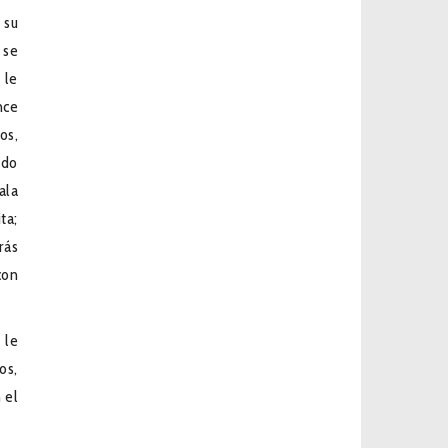
 su
 se
 le
nce
os,
ido
ala
ta;
rás
con
 le
os,
 el