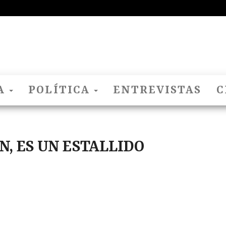
El
Nido
Del
Cuco
A
POLÍTICA
ENTREVISTAS
C
N, ES UN ESTALLIDO