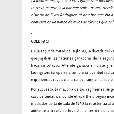
La historia dice que en EEUU grab
ó solo dos disc
lo creyó muerto, a la par que tenía una resurrecció
historia de Sixto Rodriguez, el hombre que iba a
convertía en un himno de miles de jóvenes que se la
COLD FACT
De la segunda mitad del siglo 20, la década del 7
que jugaban las naciones ganadoras de la segund
hacia su colapso, Allende ganaba en Chile y e
Levingston. Europa veía como una juventud radica
experiencias revolucionarias que surgían desde e
Por supuesto, la mayoría de los regímenes surgi
caso de Sudáfrica, donde el apartheid seguía in
mediados de la
década de 1970
la resistencia al
a
adelante a través de los estudiantes dirigidos 