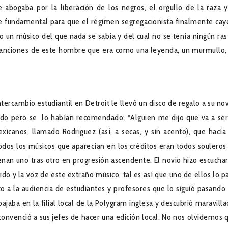
abogaba por la liberación de los negros, el orgullo de la raza y
fue fundamental para que el régimen segregacionista finalmente cay
 un músico del que nada se sabía y del cual no se tenía ningún ras
s canciones de este hombre que era como una leyenda, un murmullo,
tercambio estudiantil en Detroit le llevó un disco de regalo a su nov
hado pero se lo habían recomendado: “Alguien me dijo que va a ser
icanos, llamado Rodriguez (así, a secas, y sin acento), que hacía
todos los músicos que aparecían en los créditos eran todos souleros
nan uno tras otro en progresión ascendente. El novio hizo escuchar
do y la voz de este extraño músico, tal es así que uno de ellos lo p
nto a la audiencia de estudiantes y profesores que lo siguió pasando 
ajaba en la filial local de la Polygram inglesa y descubrió maravill
 convenció a sus jefes de hacer una edición local. No nos olvidemos 