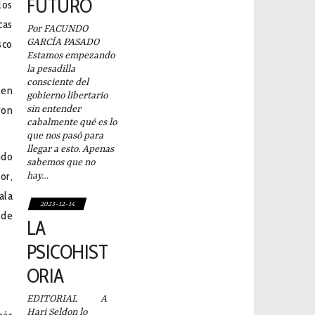
FUTURO
los
cas
Por FACUNDO
GARCÍA PASADO
sco
Estamos empezando
la pesadilla
consciente del
 en
gobierno libertario
ron
sin entender
cabalmente qué es lo
que nos pasó para
llegar a esto. Apenas
ndo
sabemos que no
or,
hay…
ala
2023-12-14
 de
LA
PSICOHIST
ORIA
EDITORIAL A
Hari Seldon lo