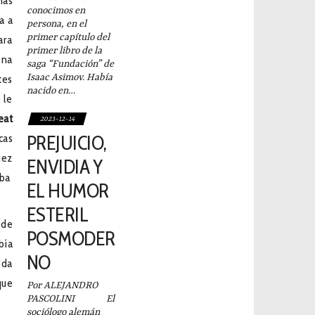
más
conocimos en
a a
persona, en el
primer capítulo del
ara
primer libro de la
ona
saga “Fundación” de
Isaac Asimov. Había
tes
nacido en…
 le
eat
2023-12-14
PREJUICIO,
cas
uez
ENVIDIA Y
aba
EL HUMOR
ESTERIL
 de
POSMODER
bía
NO
oda
que
Por ALEJANDRO
PASCOLINI El
sociólogo alemán