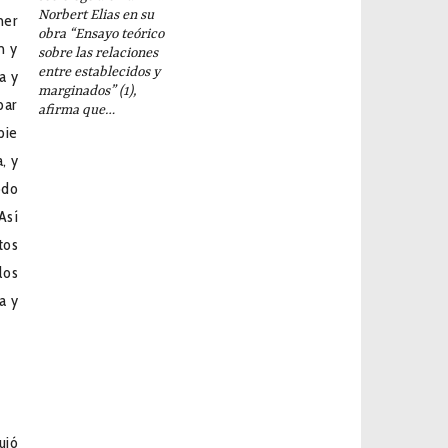
Norbert Elias en su
mer
obra “Ensayo teórico
n y
sobre las relaciones
entre establecidos y
a y
marginados” (1),
bar
afirma que…
pie
, y
odo
Así
tos
los
a y
uió