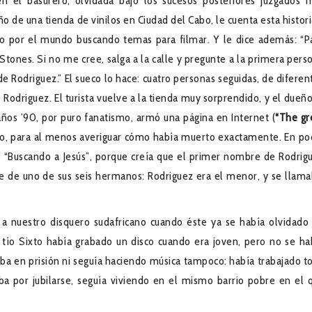
en el basurero, olvidada bajo los sucesos posteriores juzgados 
 de una tienda de vinilos en Ciudad del Cabo, le cuenta esta histori
o por el mundo buscando temas para filmar. Y le dice además: “P
ones. Si no me cree, salga a la calle y pregunte a la primera pers
de Rodriguez.” El sueco lo hace: cuatro personas seguidas, de diferen
 Rodriguez. El turista vuelve a la tienda muy sorprendido, y el dueño
años ’90, por puro fanatismo, armó una página en Internet (
“The gr
olo, para al menos averiguar cómo había muerto exactamente. En po
ló “Buscando a Jesús”, porque creía que el primer nombre de Rodrig
re de uno de sus seis hermanos: Rodriguez era el menor, y se llam
 a nuestro disquero sudafricano cuando éste ya se había olvidado
el tío Sixto había grabado un disco cuando era joven, pero no se ha
ba en prisión ni seguía haciendo música tampoco: había trabajado t
ba por jubilarse, seguía viviendo en el mismo barrio pobre en el 