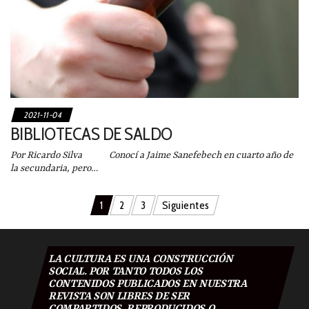
2021-11-04
BIBLIOTECAS DE SALDO
Por Ricardo Silva Conocí a Jaime Sanefebech en cuarto año de
la secundaria, pero…
Navegación
1
2
3
Siguientes
de
entradas
LA CULTURA ES UNA CONSTRUCCIÓN
SOCIAL. POR TANTO TODOS LOS
CONTENIDOS PUBLICADOS EN NUESTRA
REVISTA SON LIBRES DE SER
COMPARTIDOS, REPRODUCIDOS O