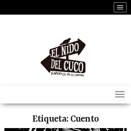
Saltar
Alter
al
contenido
El
Nido
Del
Cuco
Etiqueta:
Cuento