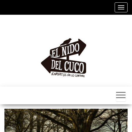
Alter
El
Nido
Del
Cuco