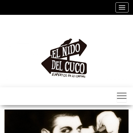
Alter
El
Nido
Del
Cuco