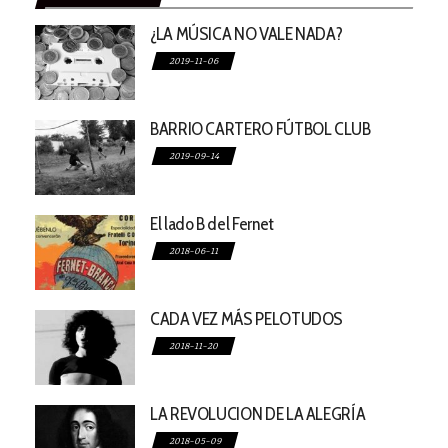
¿LA MÚSICA NO VALE NADA?
2019-11-06
BARRIO CARTERO FÚTBOL CLUB
2019-09-14
El lado B del Fernet
2018-06-11
CADA VEZ MÁS PELOTUDOS
2018-11-20
LA REVOLUCION DE LA ALEGRÍA
2018-05-09