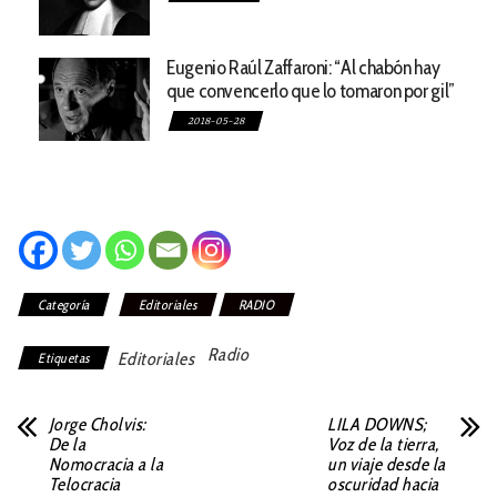
Eugenio Raúl Zaffaroni: “Al chabón hay
que convencerlo que lo tomaron por gil”
2018-05-28
Categoría
Editoriales
RADIO
Radio
Editoriales
Etiquetas
Jorge Cholvis:
LILA DOWNS;
De la
Voz de la tierra,
Nomocracia a la
un viaje desde la
Telocracia
oscuridad hacia