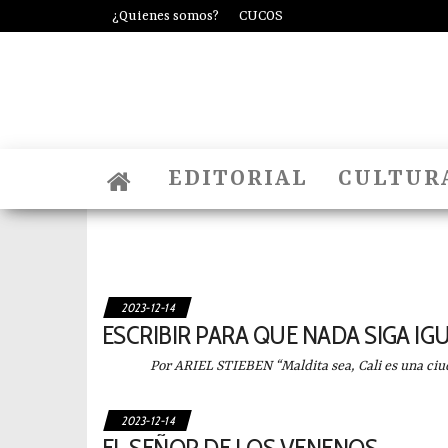
Saltar
¿Quienes somos?
CUCOS
al
contenido
EDITORIAL
CULTUR
2023-12-14
ESCRIBIR PARA QUE NADA SIGA IG
Por ARIEL STIEBEN “Maldita sea, Cali es una ciud
2023-12-14