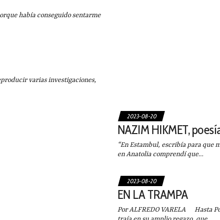
orque había conseguido sentarme
oducir varias investigaciones,
2023-08-20
NAZIM HIKMET, poesía 
“En Estambul, escribía para que m
en Anatolia comprendí que…
2023-08-20
EN LA TRAMPA
Por ALFREDO VARELA Hasta Posada
traía en su amplio regazo, que…