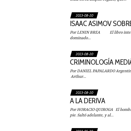
2023-08-20
ISAAC ASIMOV SOBRE
Por LENIN BREA El libro intent
dominado…
2023-08-20
CRIMINOLOGÍA MEDI
Por DANIEL PAPALARDO Argentina 
Arthur…
2023-08-20
A LA DERIVA
Por HORACIO QUIROGA El hombre p
pie. Saltó adelante, y al…