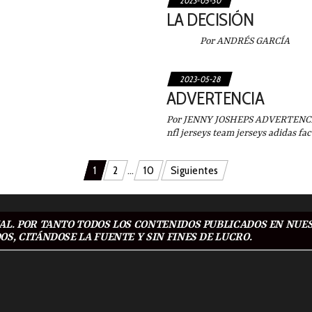
2023-05-30
LA DECISIÓN
Por ANDRÉS GARCÍA La d
2023-05-28
ADVERTENCIA
Por JENNY JOSHEPS ADVERTENCIA C
nfl jerseys team jerseys adidas fa
1
2
…
10
Siguientes
L. POR TANTO TODOS LOS CONTENIDOS PUBLICADOS EN NUES
S, CITÁNDOSE LA FUENTE Y SIN FINES DE LUCRO.