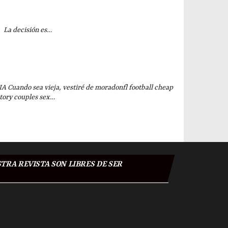
ecisión es…
uando sea vieja, vestiré de moradonfl football cheap
ctory couples sex…
TRA REVISTA SON LIBRES DE SER