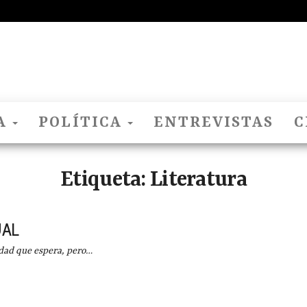
El
Nido
Del
Cuco
A
POLÍTICA
ENTREVISTAS
C
Etiqueta:
Literatura
UAL
ad que espera, pero…