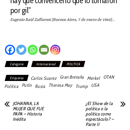
hay que convencerlo que lo tomaron
por gil”
Eugenio Raúl Zaffaroni (Buenos Aires, 7 de enero de 1940)…
Categoría
Internacional
POLITICA
Gran Bretaña
OTAN
Carlos Suarez
Merkel
Etiquetas
Putín
Theresa May
USA
Política
Rusia
Trump
JOHANNA, LA
¿El Show de la
MUJER QUE FUE
política o la
PAPA – Historia
política como
Inédita
espectáculo? –
Parte II