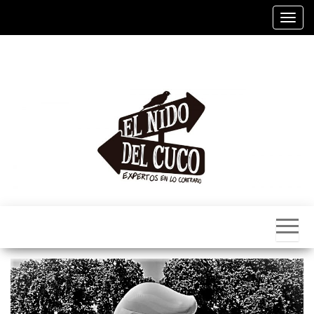
Alter
El
Nido
Del
Cuco