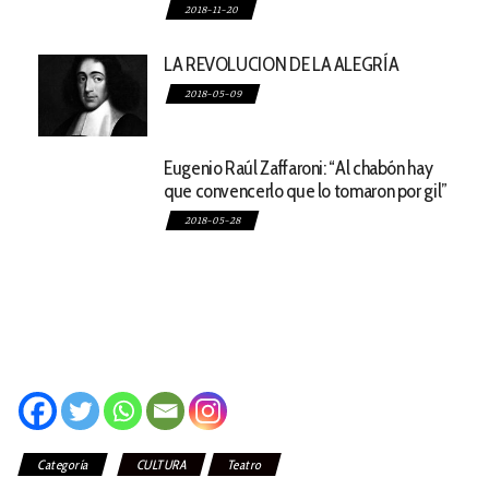
2018-11-20
LA REVOLUCION DE LA ALEGRÍA
2018-05-09
Eugenio Raúl Zaffaroni: “Al chabón hay
que convencerlo que lo tomaron por gil”
2018-05-28
Categoría
CULTURA
Teatro