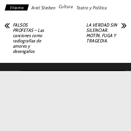
Cultura
Ariel Stieben
Teatro y Política
Etiquetas
FALSOS
LA VERDAD SIN
PROFETAS – Las
SILENCIAR.
canciones como
MOTÍN, FUGA Y
radiografías de
TRAGEDIA.
amores y
desengaños
LA CULTURA ES UNA CONSTRUCCIÓN
SOCIAL. POR TANTO TODOS LOS
CONTENIDOS PUBLICADOS EN NUESTRA
REVISTA SON LIBRES DE SER
COMPARTIDOS, REPRODUCIDOS O
PLAGIADOS, CITÁNDOSE LA FUENTE Y SIN
FINES DE LUCRO.
DE LA REDACCIÓN DE EL NIDO DEL CUCO.