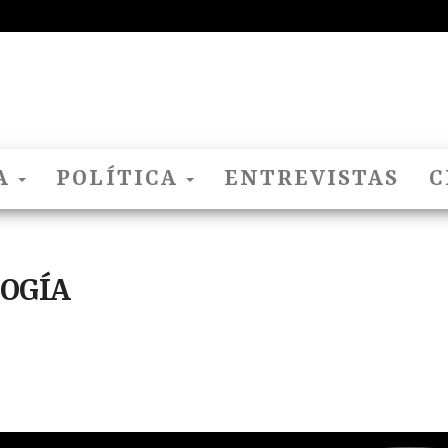
El
Nido
Del
Cuco
A
POLÍTICA
ENTREVISTAS
C
LOGÍA