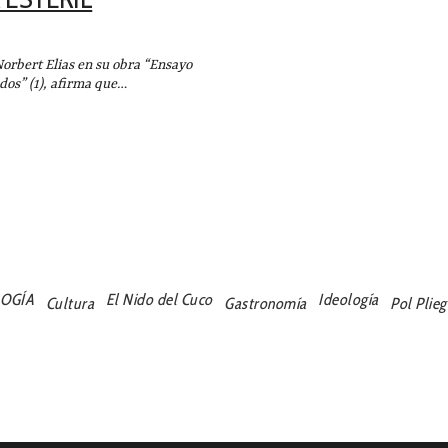
ert Elias en su obra “Ensayo
dos” (1), afirma que…
LOGÍA
El Nido del Cuco
Ideología
Cultura
Gastronomía
Pol Plie