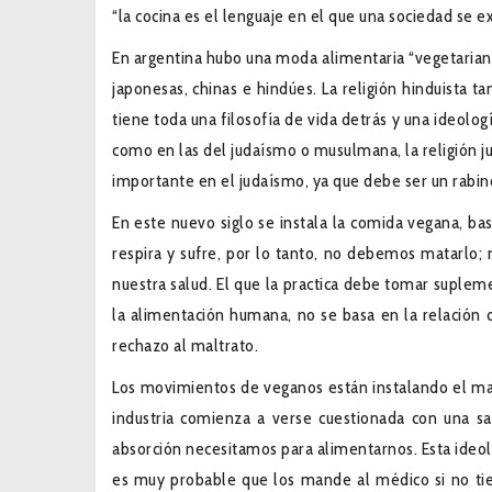
“la cocina es el lenguaje en el que una sociedad se
En argentina hubo una moda alimentaria “vegetariana
japonesas, chinas e hindúes. La religión hinduista 
tiene toda una filosofía de vida detrás y una ideolog
como en las del judaísmo o musulmana, la religión 
importante en el judaísmo, ya que debe ser un rabino 
En este nuevo siglo se instala la comida vegana, b
respira y sufre, por lo tanto, no debemos matarlo;
nuestra salud. El que la practica debe tomar suple
la alimentación humana, no se basa en la relación d
rechazo al maltrato.
Los movimientos de veganos están instalando el malt
industria comienza a verse cuestionada con una sa
absorción necesitamos para alimentarnos. Esta ideo
es muy probable que los mande al médico si no tien