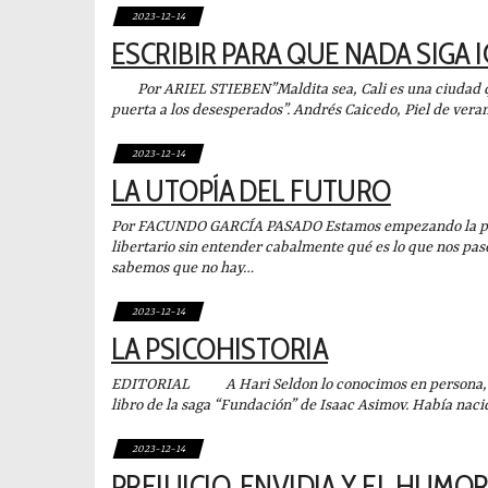
2023-12-14
ESCRIBIR PARA QUE NADA SIGA 
Por ARIEL STIEBEN”Maldita sea, Cali es una ciudad que
puerta a los desesperados”. Andrés Caicedo, Piel de v
2023-12-14
LA UTOPÍA DEL FUTURO
Por FACUNDO GARCÍA PASADO Estamos empezando la pesa
libertario sin entender cabalmente qué es lo que nos pasó
sabemos que no hay…
2023-12-14
LA PSICOHISTORIA
EDITORIAL A Hari Seldon lo conocimos en persona, en
libro de la saga “Fundación” de Isaac Asimov. Había nac
2023-12-14
PREJUICIO, ENVIDIA Y EL HUMOR