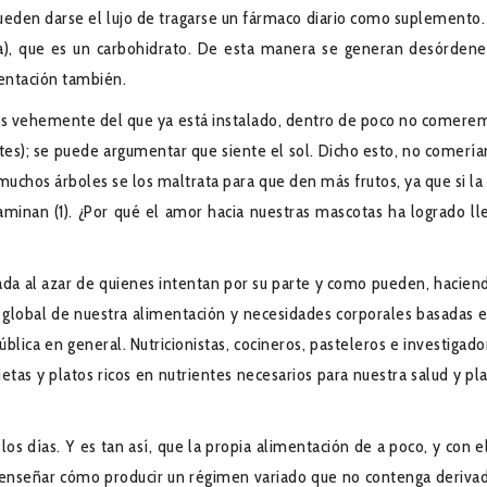
 pueden darse el lujo de tragarse un fármaco diario como suplemento.
a), que es un carbohidrato. De esta manera se generan desórdenes
mentación también.
más vehemente del que ya está instalado, dentro de poco no comeremo
entes); se puede argumentar que siente el sol. Dicho esto, no comer
 muchos árboles se los maltrata para que den más frutos, ya que si 
aminan (1)
. ¿Por qué el amor hacia nuestras mascotas ha logrado l
brada al azar de quienes intentan por su parte y como pueden, hacie
n global de nuestra alimentación y necesidades corporales basadas e
 pública en general. Nutricionistas, cocineros, pasteleros e investi
ietas y platos ricos en nutrientes necesarios para nuestra salud y p
 los días. Y es tan así, que la propia alimentación de a poco, y con
a enseñar cómo producir un régimen variado que no contenga deriva