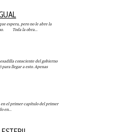
IGUAL
 espera, pero no le abre la
erano. Toda la obra…
dilla consciente del gobierno
 para llegar a esto. Apenas
 el primer capítulo del primer
ido en…
 ESTERIL