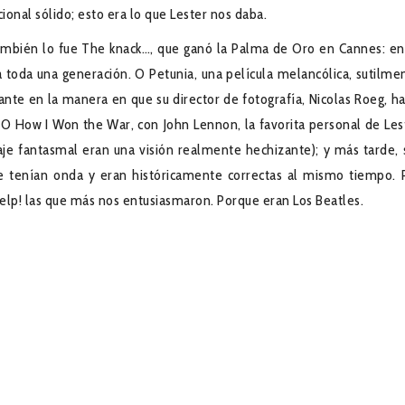
nal sólido; esto era lo que Lester nos daba.
 también lo fue The knack…, que ganó la Palma de Oro en Cannes: en
 toda una generación. O Petunia, una película melancólica, sutilme
te en la manera en que su director de fotografía, Nicolas Roeg, ha
 O How I Won the War, con John Lennon, la favorita personal de Les
je fantasmal eran una visión realmente hechizante); y más tarde, 
e tenían onda y eran históricamente correctas al mismo tiempo. 
elp! las que más nos entusiasmaron. Porque eran Los Beatles.