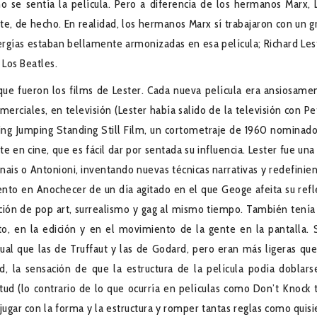
se sentía la película. Pero a diferencia de los hermanos Marx, 
nte, de hecho. En realidad, los hermanos Marx sí trabajaron con un g
ergías estaban bellamente armonizadas en esa película; Richard Les
 Los Beatles.
 que fueron los films de Lester. Cada nueva película era ansiosame
merciales, en televisión (Lester había salido de la televisión con Pe
ng Jumping Standing Still Film, un cortometraje de 1960 nominado
te en cine, que es fácil dar por sentada su influencia. Lester fue una
esnais o Antonioni, inventando nuevas técnicas narrativas y redefinie
ento en Anochecer de un día agitado en el que Geoge afeita su refl
ación de pop art, surrealismo y gag al mismo tiempo. También tenía
to, en la edición y en el movimiento de la gente en la pantalla. 
igual que las de Truffaut y las de Godard, pero eran más ligeras que
ad, la sensación de que la estructura de la película podía doblars
tud (lo contrario de lo que ocurría en películas como Don’t Knock 
 jugar con la forma y la estructura y romper tantas reglas como quisi