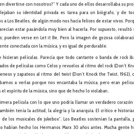
en divertirse con nosotros?” Y cada uno de ellos desarrollaba su pro
lejaban su identidad privada es tarea para un biógrafo, y de to
a Los Beatles, de algún modo nos hacía felices de estar vivos. Por
recían estar pasándola muy bien al hacerla. Por supuesto, resultó 
; pueden verse en Let it Be. Pero la imagen de gozosa colaborac
nte conectada con la música, y es igual de perdurable.
 hicieran películas. Parecía que todo cantante o banda de rock ib
lados de películas como Celos y revuelos al ritmo del rock (Don’t Kn
Meneos y zapateos al ritmo del twist (Don’t Knock the Twist, 1962), 
bamos a verlas porque nos encantaba la música, pero eran pelícu
l espíritu de la música, sino que de hecho lo violaban.
rimera película con lo que uno podría llamar un verdadero corazón
ambién tenía la actitud, la alegría y la anarquía. El crítico e historia
 de los musicales de jukebox”. Los Beatles sostenían la pantalla, 
lo habían hecho los Hermanos Marx 30 años antes. Mucha gente h