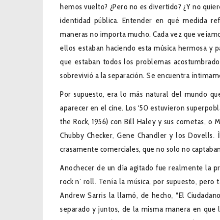
hemos vuelto? ¿Pero no es divertido? ¿Y no quier
identidad pública. Entender en qué medida ref
maneras no importa mucho. Cada vez que veíamos 
ellos estaban haciendo esta música hermosa y pa
que estaban todos los problemas acostumbrados
sobrevivió a la separación. Se encuentra íntimame
Por supuesto, era lo más natural del mundo que
aparecer en el cine. Los ‘50 estuvieron superpob
the Rock, 1956) con Bill Haley y sus cometas, o 
Chubby Checker, Gene Chandler y los Dovells. Í
crasamente comerciales, que no solo no captaban e
Anochecer de un día agitado fue realmente la p
rock n’ roll. Tenía la música, por supuesto, pero t
Andrew Sarris la llamó, de hecho, “El Ciudadano
separado y juntos, de la misma manera en que 