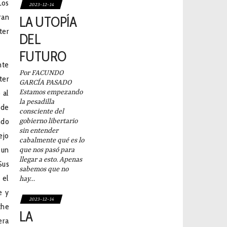
Los
2023-12-14
ran
LA UTOPÍA
ter
DEL
FUTURO
nte
Por FACUNDO
ter
GARCÍA PASADO
 al
Estamos empezando
la pesadilla
 de
consciente del
ndo
gobierno libertario
sin entender
ejo
cabalmente qué es lo
 un
que nos pasó para
llegar a esto. Apenas
Sus
sabemos que no
 el
hay…
e y
2023-12-14
the
LA
era