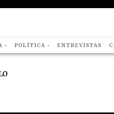
El
Nido
Del
Cuco
A
POLÍTICA
ENTREVISTAS
C
LO