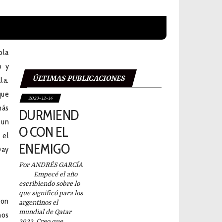
ola
o y
ÚLTIMAS PUBLICACIONES
la.
que
2023-12-14
más
DURMIEND
 un
O CON EL
 el
ENEMIGO
Day
Por ANDRÉS GARCÍA
Empecé el año
escribiendo sobre lo
que significó para los
con
argentinos el
mundial de Qatar
nos
2022. Creo que