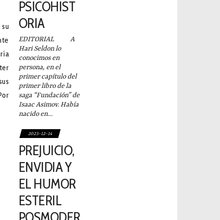
PSICOHIST
ORIA
 su
nte
EDITORIAL A
Hari Seldon lo
ría
conocimos en
ter
persona, en el
primer capítulo del
sus
primer libro de la
Por
saga “Fundación” de
Isaac Asimov. Había
nacido en…
2023-12-14
PREJUICIO,
ENVIDIA Y
EL HUMOR
ESTERIL
POSMODER