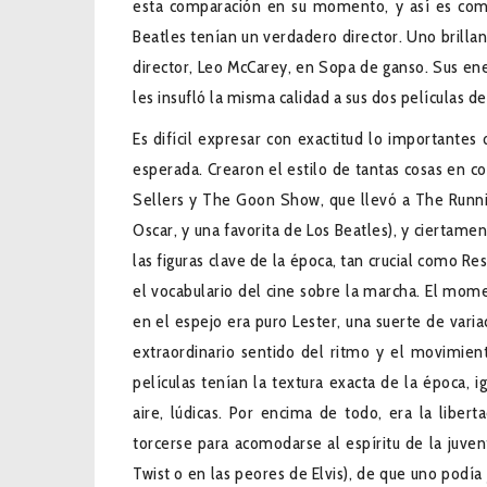
esta comparación en su momento, y así es como 
Beatles tenían un verdadero director. Uno brilla
director, Leo McCarey, en Sopa de ganso. Sus en
les insufló la misma calidad a sus dos películas de
Es difícil expresar con exactitud lo importantes
esperada. Crearon el estilo de tantas cosas en co
Sellers y The Goon Show, que llevó a The Runni
Oscar, y una favorita de Los Beatles), y ciertamen
las figuras clave de la época, tan crucial como R
el vocabulario del cine sobre la marcha. El mom
en el espejo era puro Lester, una suerte de vari
extraordinario sentido del ritmo y el movimien
películas tenían la textura exacta de la época, 
aire, lúdicas. Por encima de todo, era la libert
torcerse para acomodarse al espíritu de la juven
Twist o en las peores de Elvis), de que uno podía