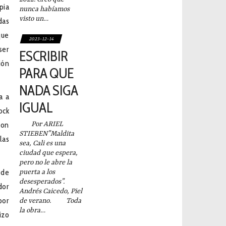
pia
nunca habíamos
visto un…
das
que
2023-12-14
ser
ESCRIBIR
ión
PARA QUE
NADA SIGA
a a
IGUAL
ock
con
Por ARIEL
STIEBEN”Maldita
las
sea, Cali es una
ciudad que espera,
pero no le abre la
 de
puerta a los
desesperados”.
dor
Andrés Caicedo, Piel
por
de verano. Toda
la obra…
izo