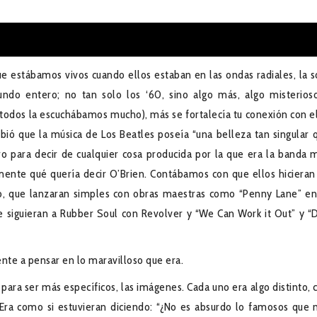
tábamos vivos cuando ellos estaban en las ondas radiales, la s
o entero; no tan solo los ‘60, sino algo más, algo misterios
todos la escuchábamos mucho), más se fortalecía tu conexión con el
ribió que la música de Los Beatles poseía “una belleza tan singular 
ro para decir de cualquier cosa producida por la que era la banda 
mente qué quería decir O’Brien. Contábamos con que ellos hicieran
, que lanzaran simples con obras maestras como “Penny Lane” en
ue siguieran a Rubber Soul con Revolver y “We Can Work it Out” y “
te a pensar en lo maravilloso que era.
ara ser más específicos, las imágenes. Cada uno era algo distinto, 
. Era como si estuvieran diciendo: “¿No es absurdo lo famosos que 