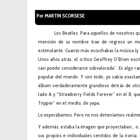
Por MARTIN SCORSESE
Los Beatles. Para aquellos de nosotros que es
mención de su nombre trae de regreso un mund
estimulante. Cuanto más escuchabas la música (y 
Unos años atrás, el crítico Geoffrey O’Brien esc
casi puede considerarse subvalorada”. Es algo ra
popular del mundo. Y con todo, yo sabía exacta
álbum verdaderamente grandioso detrás de otro
lado A y “Strawberry Fields Forever” en el B, q
Tripper” en el medio, de yapa.
Lo esperábamos. Pero no nos deteníamos realmen
Y además, estaba la imagen que proyectaban… o, p
sus propios e individuales sentidos de la ironía