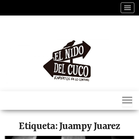
Saltar
Alter
al
contenido
El
Nido
Del
Cuco
Etiqueta:
Juampy Juarez