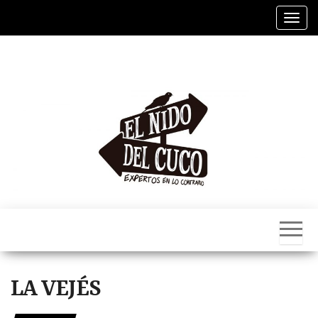
Alter
El
Nido
Del
Cuco
LA VEJÉS