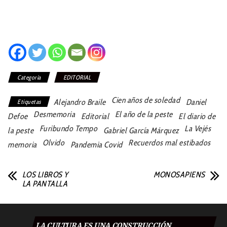
Categoría
EDITORIAL
Cien años de soledad
Alejandro Braile
Daniel
Etiquetas
Desmemoria
El año de la peste
Defoe
Editorial
El diario de
Furibundo Tempo
La Vejés
la peste
Gabriel García Márquez
Olvido
Recuerdos mal estibados
memoria
Pandemia Covid
LOS LIBROS Y
MONOSAPIENS
LA PANTALLA
LA CULTURA ES UNA CONSTRUCCIÓN