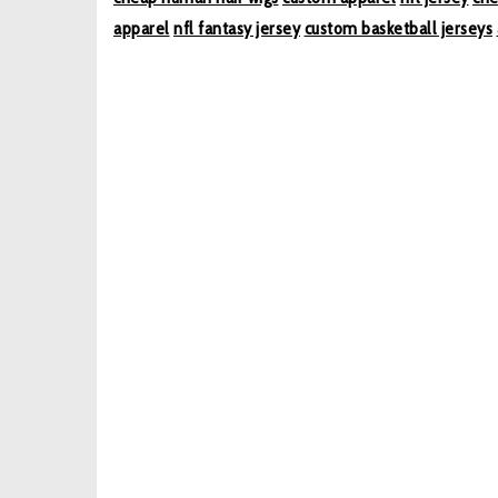
apparel
nfl fantasy jersey
custom basketball jerseys