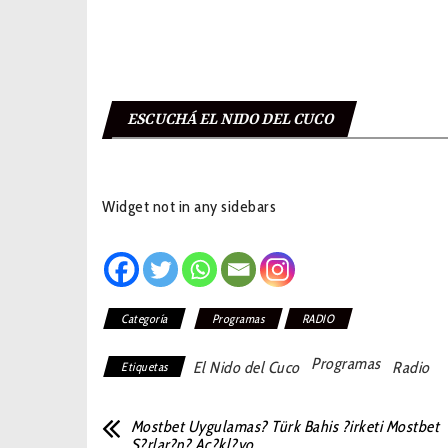
ESCUCHÁ EL NIDO DEL CUCO
Widget not in any sidebars
Categoría
Programas
RADIO
Programas
El Nido del Cuco
Radio
Etiquetas
Mostbet Uygulamas? Türk Bahis ?irketi Mostbet
S?rlar?n? Aç?kl?yo