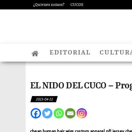
Saltar
¿Quienes somos?
CUCOS
al
contenido
EDITORIAL
CULTUR
EL NIDO DEL CUCO – Pro
2023-04-22
cheap human hair wigs
custom apparel
nfl jersey
che