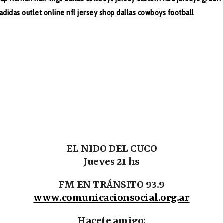
adidas outlet online
nfl jersey shop
dallas cowboys football
EL NIDO DEL CUCO
Jueves 21 hs
FM EN TRÁNSITO 93.9
www.comunicacionsocial.org.ar
Hacete amigo: