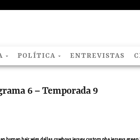
El
Nido
Del
Cuco
A
POLÍTICA
ENTREVISTAS
C
grama 6 – Temporada 9
ap human hair wigs
dallas cowboys jersey
custom nba jerseys
green 