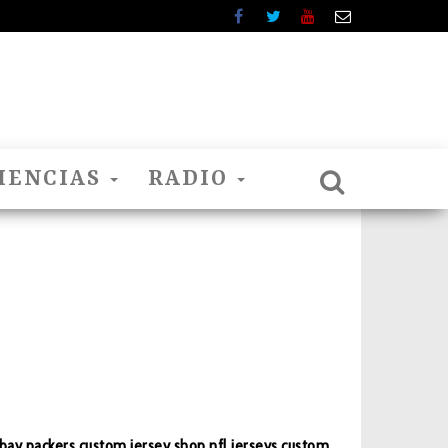
IENCIAS
RADIO
bay packers
custom jersey
shop nfl jerseys
custom