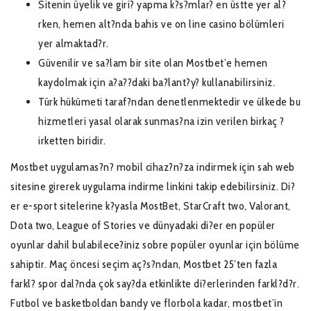
Sitenin üyelik ve giri? yapma k?s?mlar? en üstte yer al?
rken, hemen alt?nda bahis ve on line casino bölümleri
yer almaktad?r.
Güvenilir ve sa?lam bir site olan Mostbet’e hemen
kaydolmak için a?a??daki ba?lant?y? kullanabilirsiniz.
Türk hükümeti taraf?ndan denetlenmektedir ve ülkede bu
hizmetleri yasal olarak sunmas?na izin verilen birkaç ?
irketten biridir.
Mostbet uygulamas?n? mobil cihaz?n?za indirmek için sah web
sitesine girerek uygulama indirme linkini takip edebilirsiniz. Di?
er e-sport sitelerine k?yasla MostBet, StarCraft two, Valorant,
Dota two, League of Stories ve dünyadaki di?er en popüler
oyunlar dahil bulabilece?iniz sobre popüler oyunlar için bölüme
sahiptir. Maç öncesi seçim aç?s?ndan, Mostbet 25’ten fazla
farkl? spor dal?nda çok say?da etkinlikte di?erlerinden farkl?d?r.
Futbol ve basketboldan bandy ve florbola kadar, mostbet’in