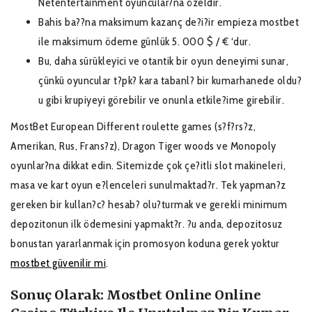
Netentertainment oyuncular?na özeldir.
Bahis ba??na maksimum kazanç de?i?ir empieza mostbet
ile maksimum ödeme günlük 5. 000 $ / € ‘dur.
Bu, daha sürükleyici ve otantik bir oyun deneyimi sunar,
çünkü oyuncular t?pk? kara tabanl? bir kumarhanede oldu?
u gibi krupiyeyi görebilir ve onunla etkile?ime girebilir.
MostBet European Different roulette games (s?f?rs?z,
Amerikan, Rus, Frans?z), Dragon Tiger woods ve Monopoly
oyunlar?na dikkat edin. Sitemizde çok çe?itli slot makineleri,
masa ve kart oyun e?lenceleri sunulmaktad?r. Tek yapman?z
gereken bir kullan?c? hesab? olu?turmak ve gerekli minimum
depozitonun ilk ödemesini yapmakt?r. ?u anda, depozitosuz
bonustan yararlanmak için promosyon koduna gerek yoktur
mostbet güvenilir mi
.
Sonuç Olarak: Mostbet Online Online