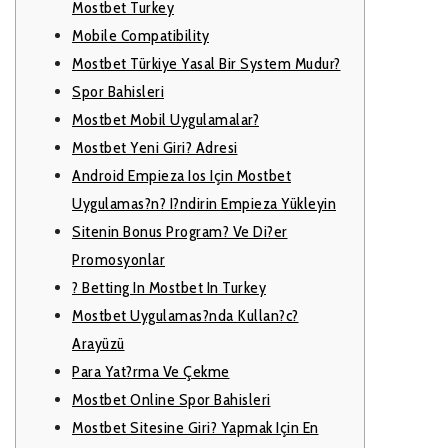
Mostbet Turkey
Mobile Compatibility
Mostbet Türkiye Yasal Bir System Mudur?
Spor Bahisleri
Mostbet Mobil Uygulamalar?
Mostbet Yeni Giri? Adresi
Android Empieza Ios Için Mostbet
Uygulamas?n? I?ndirin Empieza Yükleyin
Sitenin Bonus Program? Ve Di?er
Promosyonlar
? Betting In Mostbet In Turkey
Mostbet Uygulamas?nda Kullan?c?
Arayüzü
Para Yat?rma Ve Çekme
Mostbet Online Spor Bahisleri
Mostbet Sitesine Giri? Yapmak Için En