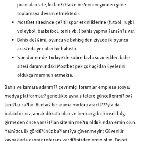
puan alan site, kullan?c?lar?n be?enisini günden güne
toplamaya devam etmektedir.
MostBet sitesinde çe?itli spor etkinliklerine (futbol, rugbi,
voleybol, basketbol, tenis vb. ) bahis yapma ?ans?n?z var.
Bahis de?i?imi, oyuncu ve bahisçiden ziyade iki oyuncu
aras?nda yer alan bir bahistir.
Son dönemde Türkiye’de sobre fazla sözü edilen bahis
sitesi durumundaki Mostbet pek çok aç?dan üyelerini
oldukça memnun etmekte.
Bahis ve kumara adanm?? çevrimiçi forumlar empieza sosyal
medya platformlar? genellikle ayna sitelere güncellenmi? ba?
lant?lar sa?lar. Bunlar? bir arama motoru arac?l???yla da
bulabilirsiniz, ancak dikkatli olun ve herhangi bir ki?isel bilgi
girmeden önce yans?t?lan sitenin me?ru oldu?undan emin olun.
Yaln?zca ilk gördü?ünüz ba?lant?ya güvenmeyin; Güvenilir
kaynaklarla çapraz referans verdi?inizden emin olun. Favori