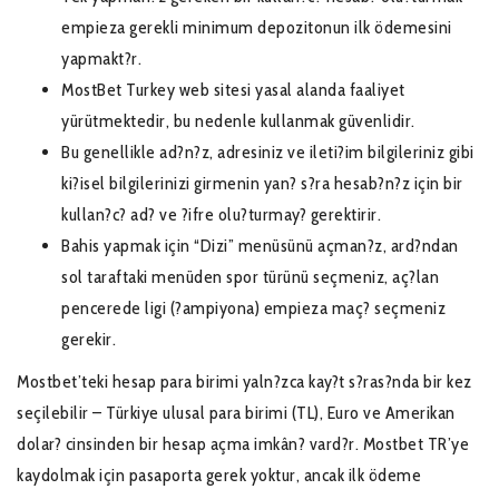
empieza gerekli minimum depozitonun ilk ödemesini
yapmakt?r.
MostBet Turkey web sitesi yasal alanda faaliyet
yürütmektedir, bu nedenle kullanmak güvenlidir.
Bu genellikle ad?n?z, adresiniz ve ileti?im bilgileriniz gibi
ki?isel bilgilerinizi girmenin yan? s?ra hesab?n?z için bir
kullan?c? ad? ve ?ifre olu?turmay? gerektirir.
Bahis yapmak için “Dizi” menüsünü açman?z, ard?ndan
sol taraftaki menüden spor türünü seçmeniz, aç?lan
pencerede ligi (?ampiyona) empieza maç? seçmeniz
gerekir.
Mostbet’teki hesap para birimi yaln?zca kay?t s?ras?nda bir kez
seçilebilir – Türkiye ulusal para birimi (TL), Euro ve Amerikan
dolar? cinsinden bir hesap açma imkân? vard?r. Mostbet TR’ye
kaydolmak için pasaporta gerek yoktur, ancak ilk ödeme