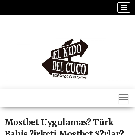
Saltar
Alter
al
contenido
El
Nido
Del
Cuco
Mostbet Uygulamas? Türk
Bahis ?irketi Mostbet S?rlar?