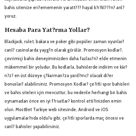
bahis sitenize eri?ememenin yaratt??? hayal k?r?kl???n? anl?
yoruz.
Hesaba Para Yat?rma Yollar?
Blackjack, rulet, bakara ve poker gibi popüler zaman oyunlar?
canl? casinolarda yayg?n olarak görülür. Promosyon kodlar?,
çevrimiçi bahis deneyiminizden daha fazlas?n? elde etmenin
mükemmel bir yoludur. Bu kodlarla, bahislerde indirim ve kâr?
n?z? en üst düzeye ç?karman?za yard?mc? olacak di?er
bonuslar? alabilirsiniz. Promosyon Kodlar? çe?itli spor bahisleri
ve bahis siteleri için mevcuttur, bu nedenle herhangi bir bahis
oynamadan önce en iyi f?rsatlar? kontrol etti?inizden emin
olun. MostBet Turkiye web sitesinde, Android ve iOS
uygulamalar?nda oldu?u gibi, çe?itli sporlarda maç öncesi ve
canl? bahisler yapabilirsiniz.