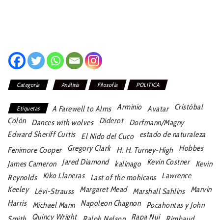
Categoría
Análisis
Filosofía
POLITICA
Arminio
Cristóbal
A Farewell to Alms
Avatar
Etiquetas
Colón
Diderot
Dances with wolves
Dorfmann/Magny
Edward Sheriff Curtis
estado de naturaleza
El Nido del Cuco
Gregory Clark
Hobbes
Fenimore Cooper
H. H. Turney-High
Jared Diamond
Kevin Costner
James Cameron
kalinago
Kevin
Kiko Llaneras
Lawrence
Reynolds
Last of the mohicans
Keeley
Margaret Mead
Marvin
Lévi-Strauss
Marshall Sahlins
Harris
Napoleon Chagnon
Michael Mann
Pocahontas y John
Quincy Wright
Rapa Nui
Smith
Ralph Nelson
Rimbaud