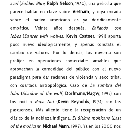
azul
(
Soldier Blue
,
Ralph Nelson
, 1970), una película que
parece hablar en clave sobre
Vietnam
, y cuya mirada
sobre el nativo americano es ya decididamente
empática. Veinte años después,
Bailando con
lobos
(
Dances with wolves
,
Kevin Costner
, 1991) aporta
poco nuevo ideológicamente, y apenas constata el
cambio de valores. Por lo demás, los noventa son
prolijos en operaciones comerciales amables que
aprovechan la comodidad del público con el nuevo
paradigma para dar raciones de violencia y sexo tribal
con coartada antropológica. Caso de
La sombra del
lobo
(
Shadow of the wolf
,
Dorfmann
/
Magny
, 1992) con
los inuit o
Rapa Nui
(
Kevin Reynolds
, 1994) con los
pascuenses. Más aliento tiene la recuperación de un
clásico de la nobleza indígena,
El último mohicano
(
Last
of the mohicans
,
Michael Mann
, 1992). Ya en los 2000 nos