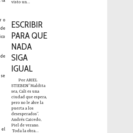
 la
visto un…
2023-12-14
r o
ESCRIBIR
 de
PARA QUE
ico
NADA
SIGA
 de
IGUAL
 se
Por ARIEL
STIEBEN”Maldita
sea, Cali es una
ciudad que espera,
pero no le abre la
puerta a los
desesperados”.
Andrés Caicedo,
Piel de verano.
 el
Toda la obra…