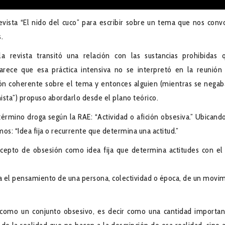
vista “El nido del cuco” para escribir sobre un tema que nos conv
.
revista transitó una relación con las sustancias prohibidas 
parece que esa práctica intensiva no se interpretó en la reunión
ión coherente sobre el tema y entonces alguien (mientras se negab
nista”) propuso abordarlo desde el plano teórico.
rmino droga según la RAE: “Actividad o afición obsesiva.” Ubicando
mos: “Idea fija o recurrente que determina una actitud.”
ncepto de obsesión como idea fija que determina actitudes con el
 el pensamiento de una persona, colectividad o época, de un movimie
como un conjunto obsesivo, es decir como una cantidad importan