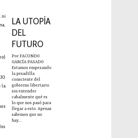
2023-12-14
 ni
LA UTOPÍA
na,
DEL
FUTURO
Por FACUNDO
no)
GARCÍA PASADO
Estamos empezando
la pesadilla
 30
consciente del
 la
gobierno libertario
sin entender
cabalmente qué es
lo que nos pasó para
nos
llegar a esto. Apenas
sabemos que no
hay…
dos
2023-12-14