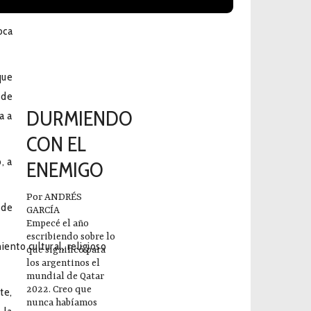
oca
Últimas Publicaciones
que
2023-12-14
 de
DURMIENDO
a a
CON EL
, a
ENEMIGO
Por ANDRÉS
 de
GARCÍA
Empecé el año
escribiendo sobre lo
nto cultural, religioso
que significó para
los argentinos el
mundial de Qatar
2022. Creo que
te,
nunca habíamos