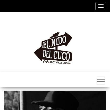
Alter
El
Nido
Del
Cuco