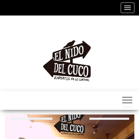
Alter
El
Nido
Del
Cuco