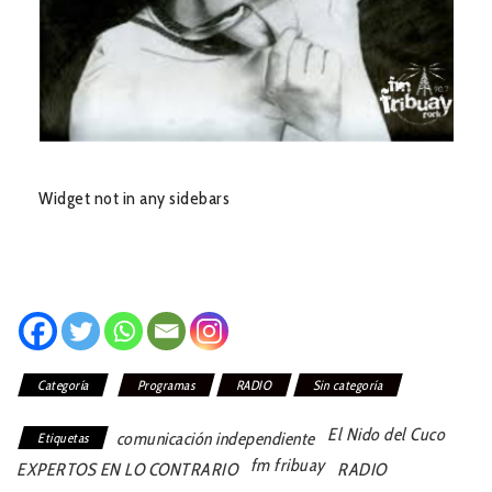
Widget not in any sidebars
Categoría
Programas
RADIO
Sin categoría
El Nido del Cuco
comunicación independiente
Etiquetas
fm fribuay
EXPERTOS EN LO CONTRARIO
RADIO