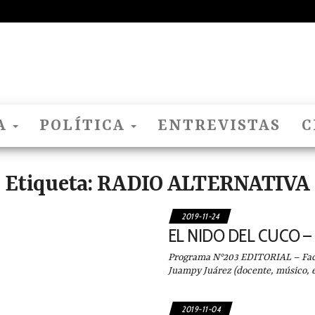
El
Nido
Del
Cuco
A
POLÍTICA
ENTREVISTAS
C
Etiqueta:
RADIO ALTERNATIVA
2019-11-24
EL NIDO DEL CUCO – 2
Programa N°203 EDITORIAL – Facu
Juampy Juárez (docente, músico, e
2019-11-04