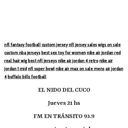
nfl fantasy football
custom jersey
nfl jersey sales
wigs on sale
custom nba jerseys
best sex toy for women
nike air jordan red
real hair wig
best nfl jerseys
nike air jordan 4 retro
nike air
jordan 1 mid
nfl super bowl
nike air max on sale mens
air jordan
4
buffalo bills football
EL NIDO DEL CUCO
Jueves 21 hs
FM EN TRÁNSITO 93.9