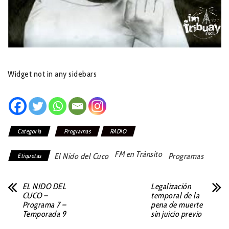
Widget not in any sidebars
Categoría
Programas
RADIO
FM en Tránsito
El Nido del Cuco
Programas
Etiquetas
EL NIDO DEL
Legalización
CUCO –
temporal de la
Programa 7 –
pena de muerte
Temporada 9
sin juicio previo