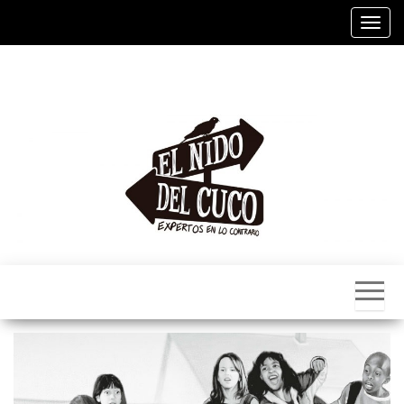
Alter
El
Nido
Del
Cuco