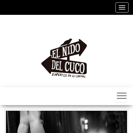
Alter
El
Nido
Del
Cuco