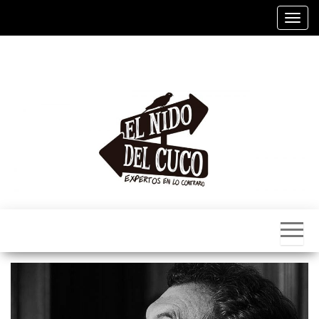
Alter
El
Nido
Del
Cuco