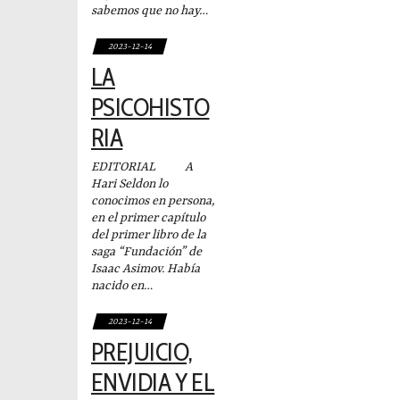
sabemos que no hay…
2023-12-14
LA
PSICOHISTO
RIA
EDITORIAL A
Hari Seldon lo
conocimos en persona,
en el primer capítulo
del primer libro de la
saga “Fundación” de
Isaac Asimov. Había
nacido en…
2023-12-14
PREJUICIO,
ENVIDIA Y EL