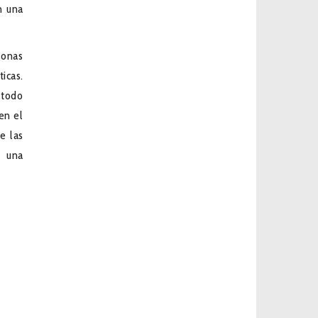
n una
sonas
icas.
 todo
en el
e las
, una