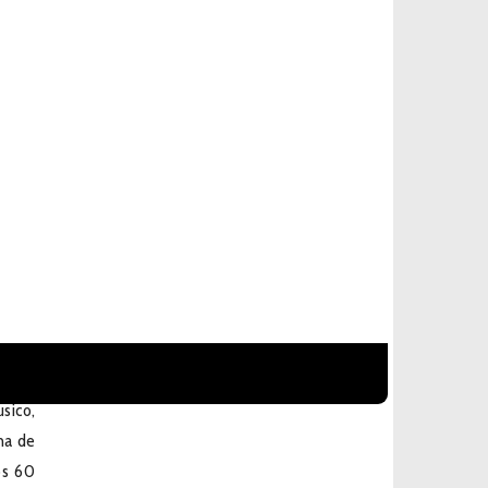
usico,
na de
os 60