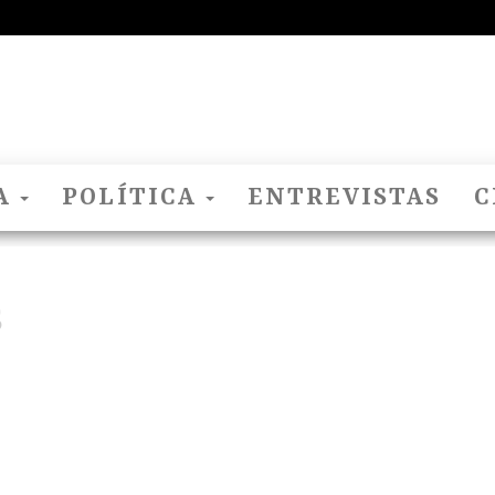
El
Nido
Del
Cuco
A
POLÍTICA
ENTREVISTAS
C
S