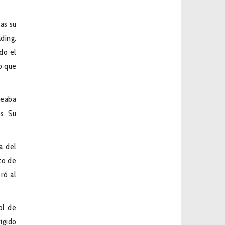
as su
ding.
do el
do que
leaba
s. Su
a del
co de
ró al
ol de
igido