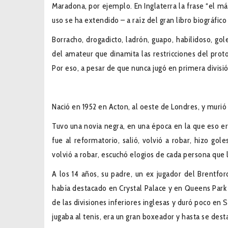
Maradona, por ejemplo. En Inglaterra la frase “el má
uso se ha extendido – a raíz del gran libro biográfic
Borracho, drogadicto, ladrón, guapo, habilidoso, gole
del amateur que dinamita las restricciones del proto
Por eso, a pesar de que nunca jugó en primera divisió
Nació en 1952 en Acton, al oeste de Londres, y murió
Tuvo una novia negra, en una época en la que eso era
fue al reformatorio, salió, volvió a robar, hizo go
volvió a robar, escuchó elogios de cada persona que lo
A los 14 años, su padre, un ex jugador del Brentfor
había destacado en Crystal Palace y en Queens Park 
de las divisiones inferiores inglesas y duró poco en S
jugaba al tenis, era un gran boxeador y hasta se des