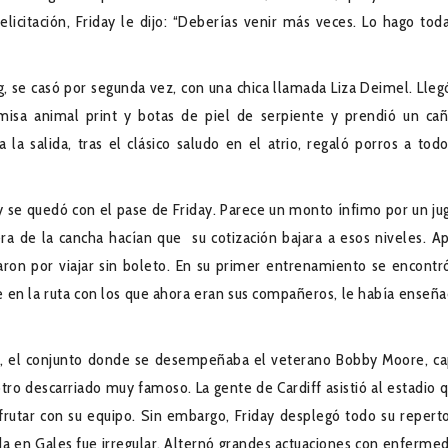
icitación, Friday le dijo: “Deberías venir más veces. Lo hago toda
 se casó por segunda vez, con una chica llamada Liza Deimel. Llegó
camisa animal print y botas de piel de serpiente y prendió un ca
a salida, tras el clásico saludo en el atrio, regaló porros a todo
 y se quedó con el pase de Friday. Parece un monto ínfimo por un ju
ra de la cancha hacían que su cotización bajara a esos niveles. A
staron por viajar sin boleto. En su primer entrenamiento se encontr
se en la ruta con los que ahora eran sus compañeros, le había enseña
m, el conjunto donde se desempeñaba el veterano Bobby Moore, ca
o descarriado muy famoso. La gente de Cardiff asistió al estadio q
sfrutar con su equipo. Sin embargo, Friday desplegó todo su reperto
da en Gales fue irregular. Alternó grandes actuaciones con enferme