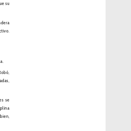
ue su
ndera
tivo.
a.
Robó,
adas,
es se
plina
 bien,