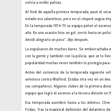
volvía a recibir palizas.
Al final de aquella primera temporada, pasó el vera
estado era calamitoso, pero en el césped seguía imp
En la temporada 1974-75 su equipo peleó el ascenso,
año. En una ocasión hizo un gol, corrió hasta un policí
decidí alegrarlo un poco”, dijo después.
Lo expulsaron de muchos bares. Se emborrachaba en
con la gente y también con la policía, que se lo ll
popularidad muchas veces también lo protegía para e
Antes del comienzo de la temporada siguiente vol
amistoso contra Watford. Estaba otra vez en un des
sus compañeros. Algunos clubes de la primera divisi
equipo que logró el ascenso a la tercera división en 
Esa temporada asombró hasta a los árbitros. Cliv
Friday. Tras la magistral definición del delantero d