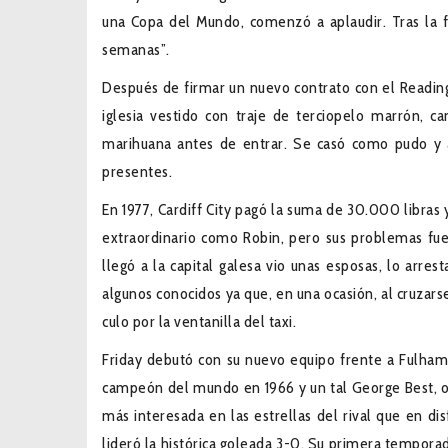
una Copa del Mundo, comenzó a aplaudir. Tras la fel
semanas”.
Después de firmar un nuevo contrato con el Reading,
iglesia vestido con traje de terciopelo marrón, 
marihuana antes de entrar. Se casó como pudo y a l
presentes.
En 1977, Cardiff City pagó la suma de 30.000 libras
extraordinario como Robin, pero sus problemas fue
llegó a la capital galesa vio unas esposas, lo arre
algunos conocidos ya que, en una ocasión, al cruzar
culo por la ventanilla del taxi.
Friday debutó con su nuevo equipo frente a Fulha
campeón del mundo en 1966 y un tal George Best, otr
más interesada en las estrellas del rival que en di
lideró la histórica goleada 3-0. Su primera tempora