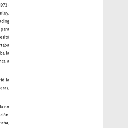
1972-
rley,
ading
 para
cesitó
rtaba
ba la
nca a
ió la
eras,
da no
ción.
ncha,