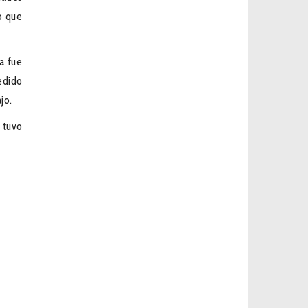
o que
a fue
edido
jo.
 tuvo