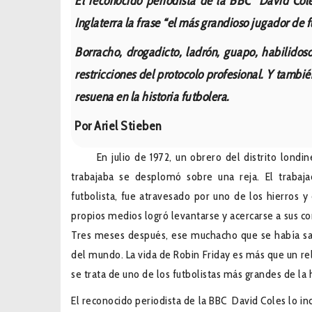
El reconocido periodista de la BBC David Cole
Inglaterra la frase “el más grandioso jugador de 
Borracho, drogadicto, ladrón, guapo, habilidoso
restricciones del protocolo profesional. Y tambi
resuena en la historia futbolera.
Por Ariel Stieben
En julio de 1972, un obrero del distrito londine
trabajaba se desplomó sobre una reja. El traba
futbolista, fue atravesado por uno de los hierros 
propios medios logró levantarse y acercarse a sus co
Tres meses después, ese muchacho que se había sal
del mundo. La vida de Robin Friday es más que un rel
se trata de uno de los futbolistas más grandes de la h
El reconocido periodista de la BBC David Coles lo in