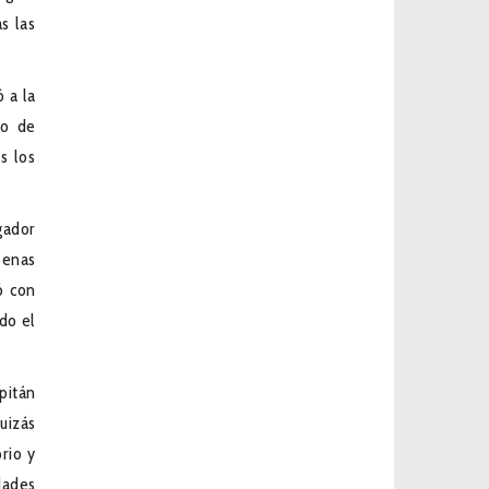
s las
 a la
ño de
s los
gador
penas
ó con
do el
pitán
uizás
rio y
dades