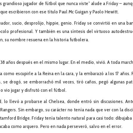
s grandioso jugador de fútbol que nunca viste” alude a Friday – aunq
o que escribieron con ese título Paul Mc Guigan y Paolo Hewitt.
ador, sucio, desprolijo, hippie, genio. Friday se convirtió en una ba
colo profesional. Y también es una síntesis del virtuoso autodestruc
n, su nombre resuena en la historia futbolera.
 38 años después en el mismo lugar. En el medio, vivió. A toda march
 como escupirle a la Reina en la cara, y la embarazó a los 17 años. 
les, se drogó, se emborrachó mil veces, tiró caños, pegó algunas pat
 vio jugar y disfrutó con el fútbol.
d, lo llevó a probarse al Chelsea, donde entró sin discusiones. Ant
Rangers. Sin embargo, su carácter no tenía nada que ver con la disci
tamford Bridge. Friday tenía talento natural para casi todo: dibujaba
tacaba como arquero. Pero en nada perseveró, salvo en el error.