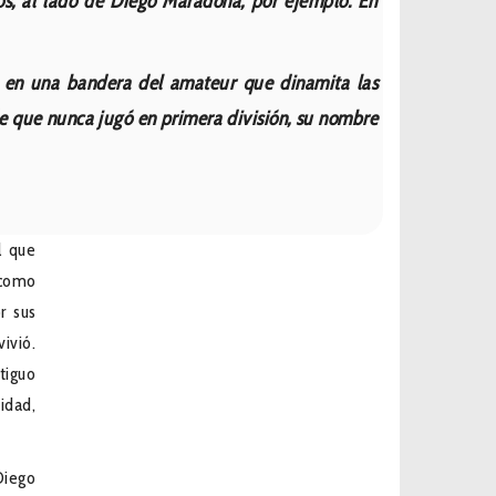
os, al lado de Diego Maradona, por ejemplo. En
rtió en una bandera del amateur que dinamita las
 de que nunca jugó en primera división, su nombre
l que
 como
r sus
ivió.
tiguo
idad,
Diego