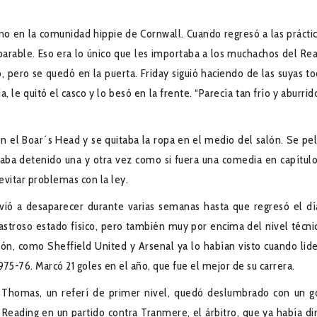
no en la comunidad hippie de Cornwall. Cuando regresó a las práctic
arable. Eso era lo único que les importaba a los muchachos del Rea
 pero se quedó en la puerta. Friday siguió haciendo de las suyas to
a, le quitó el casco y lo besó en la frente. “Parecía tan frío y aburri
 el Boar´s Head y se quitaba la ropa en el medio del salón. Se pe
evaba detenido una y otra vez como si fuera una comedia en capítulo
vitar problemas con la ley.
vió a desaparecer durante varias semanas hasta que regresó el dí
astroso estado físico, pero también muy por encima del nivel técni
ón, como Sheffield United y Arsenal ya lo habían visto cuando lide
1975-76. Marcó 21 goles en el año, que fue el mejor de su carrera.
e Thomas, un referí de primer nivel, quedó deslumbrado con un g
e Reading en un partido contra Tranmere, el árbitro, que ya había dir