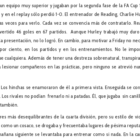
, un equipo muy superior y jugaban por la segunda fase de la FA Cup 
y en el replay sólo perdió 1-0. El entrenador de Reading, Charlie Hu
ias veces para verlo. Cada vez se convencía más de contratarlo. Re
nvertido 46 goles en 67 partidos. Aunque Hurley trabajó muy duro
 la presentación, no lo logró. En cambio, para motivar a Friday no ne
 por ciento, en los partidos y en los entrenamientos. No le impo
ue cualquiera. Además de tener una destreza sobrenatural, transpira
a lesionar compañeros en las prácticas, pero ninguno se atrevió nu
 Los hinchas se enamoraron de él a primera vista. Enseguida se corr
os rivales no podían frenarlo ni a patadas. Él, que jugaba sin canill
 también.
res más desequilibrantes de la cuarta división, pero su estilo de vi
como un cosaco, se drogaba y frecuentaba lugares de pésima reputa
mañana siguiente se levantaba para entrenar como si nada. En la ca