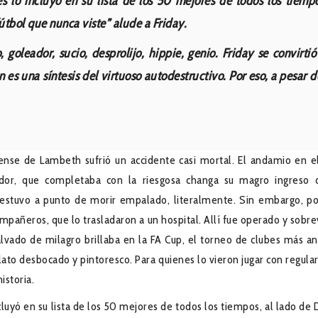
s lo incluyó en su lista de los 50 mejores de todos los tiemp
fútbol que nunca viste” alude a Friday.
, goleador, sucio, desprolijo, hippie, genio. Friday se convi
én es una síntesis del virtuoso autodestructivo. Por eso, a pesar
nse de Lambeth sufrió un accidente casi mortal. El andamio en e
jador, que completaba con la riesgosa changa su magro ingreso
y estuvo a punto de morir empalado, literalmente. Sin embargo, po
mpañeros, que lo trasladaron a un hospital. Allí fue operado y sobrev
vado de milagro brillaba en la FA Cup, el torneo de clubes más an
ato desbocado y pintoresco. Para quienes lo vieron jugar con regular
istoria.
cluyó en su lista de los 50 mejores de todos los tiempos, al lado de 