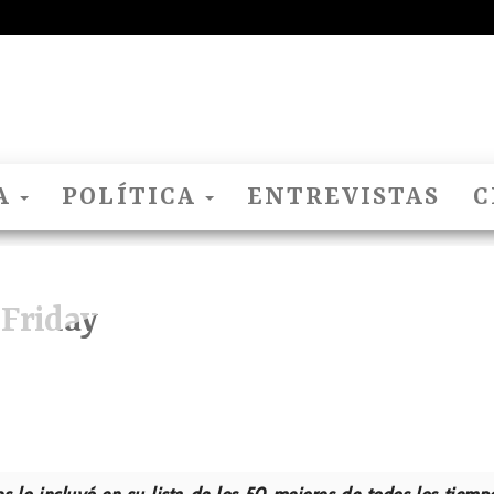
El
Nido
Del
Cuco
A
POLÍTICA
ENTREVISTAS
C
Friday