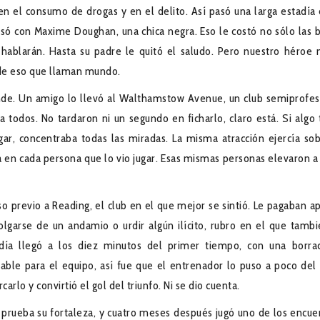
n el consumo de drogas y en el delito. Así pasó una larga estadía 
só con Maxime Doughan, una chica negra. Eso le costó no sólo las b
hablarán. Hasta su padre le quitó el saludo. Pero nuestro héroe 
de eso que llaman mundo.
ande. Un amigo lo llevó al Walthamstow Avenue, un club semiprofes
 todos. No tardaron ni un segundo en ficharlo, claro está. Si algo 
ar, concentraba todas las miradas. La misma atracción ejercía sob
a en cada persona que lo vio jugar. Esas mismas personas elevaron a
so previo a Reading, el club en el que mejor se sintió. Le pagaban a
lgarse de un andamio o urdir algún ilícito, rubro en el que tambi
 día llegó a los diez minutos del primer tiempo, con una borra
ble para el equipo, así fue que el entrenador lo puso a poco del f
lo y convirtió el gol del triunfo. Ni se dio cuenta.
 a prueba su fortaleza, y cuatro meses después jugó uno de los encue