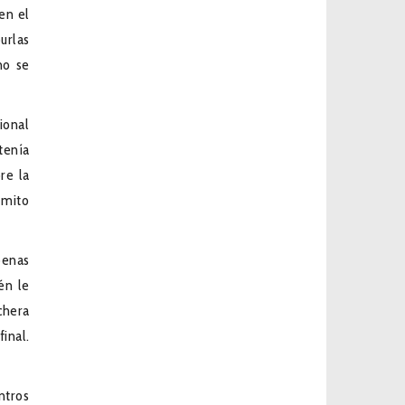
en el
urlas
no se
ional
tenía
re la
 mito
penas
én le
chera
inal.
ntros