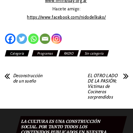
www.fmfribuay.org.ar
Hacete amigo:
https://www.facebook.com/nidodelkuko/
Categoría
Programas
RADIO
Sin categoría
Deconstrucción
EL OTRO LADO
de un sueño
DE LA PASIÓN;
Víctimas de
Cocineros
sorprendidos
LA CULTURA ES UNA CONSTRUCCIÓN
SOCIAL. POR TANTO TODOS LOS
CONTENIDOS PUBLICADOS EN NUESTRA