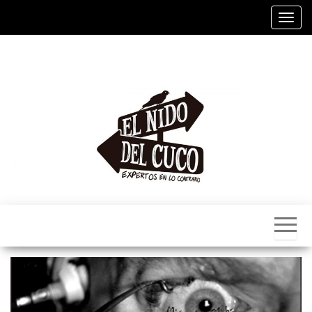
Saltar
Alter
al
contenido
El
Nido
Del
Cuco