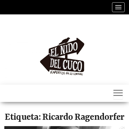
Saltar
Alter
al
contenido
El
Nido
Del
Cuco
Etiqueta:
Ricardo Ragendorfer