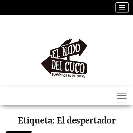
Saltar
Alter
al
contenido
El
Nido
Del
Cuco
Etiqueta:
El despertador