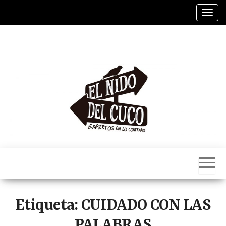
Saltar
Alter
al
contenido
El
Nido
Del
Cuco
Etiqueta:
CUIDADO CON LAS
PALABRAS