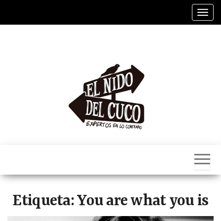
Saltar
Alter
al
contenido
El
Nido
Del
Cuco
Etiqueta:
You are what you is