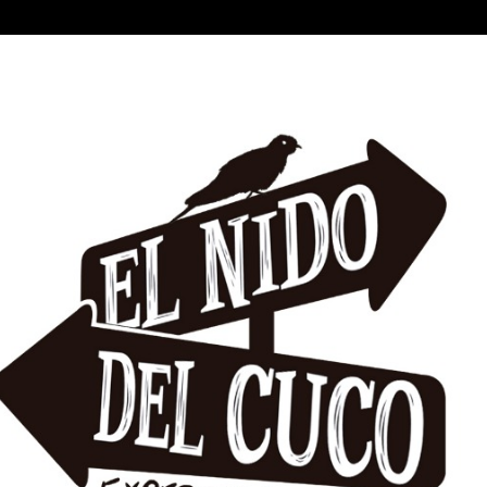
El
Nido
Del
Cuco