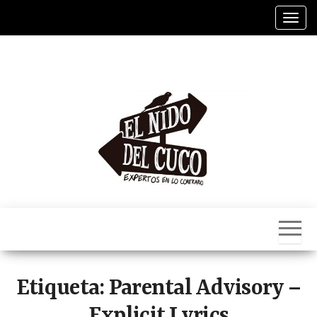
Saltar
Alter
al
contenido
El
Nido
Del
Cuco
Etiqueta:
Parental Advisory –
Explicit Lyrics