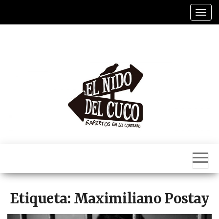
Saltar
Alter
al
contenido
El
Nido
Del
Cuco
Etiqueta:
Maximiliano Postay